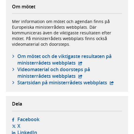
Om mötet
Mer information om mötet och agendan finns på
Europeiska ministerrådets webbplats. Där
kommuniceras även de viktigaste resultaten efter
mötet. På ministerrådets webbplats finns också
videomaterial och doorsteps.
Om mötet och de viktigaste resultaten på
- extern webbplats,
ministerrådets webbplats
Videomaterial och doorsteps på
- extern webbplats,
ministerrådets webbplats
- extern we
Startsidan på ministerrådets webbplats
Dela
- öppnas i ny flik, extern webbplats,
Facebook
- öppnas i ny flik, extern webbplats,
X
- öppnas i ny flik, extern webbplats,
LinkedIn