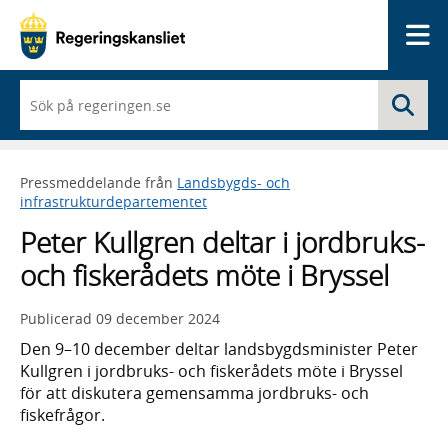
Me
När
Sö
du
börjar
skriva
så
Pressmeddelande från
Landsbygds- och
framträder
infrastrukturdepartementet
en
lista
Peter Kullgren deltar i jordbruks-
med
sökförslag
och fiskerådets möte i Bryssel
Publicerad
09 december 2024
Den 9–10 december deltar landsbygdsminister Peter
Kullgren i jordbruks- och fiskerådets möte i Bryssel
för att diskutera gemensamma jordbruks- och
fiskefrågor.