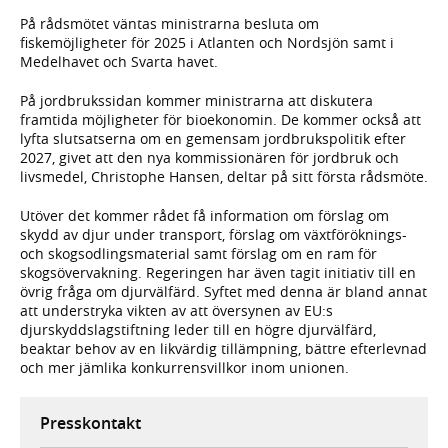
På rådsmötet väntas ministrarna besluta om
fiskemöjligheter för 2025 i Atlanten och Nordsjön samt i
Medelhavet och Svarta havet.
På jordbrukssidan kommer ministrarna att diskutera
framtida möjligheter för bioekonomin. De kommer också att
lyfta slutsatserna om en gemensam jordbrukspolitik efter
2027, givet att den nya kommissionären för jordbruk och
livsmedel, Christophe Hansen, deltar på sitt första rådsmöte.
Utöver det kommer rådet få information om förslag om
skydd av djur under transport, förslag om växtföröknings-
och skogsodlingsmaterial samt förslag om en ram för
skogsövervakning. Regeringen har även tagit initiativ till en
övrig fråga om djurvälfärd. Syftet med denna är bland annat
att understryka vikten av att översynen av EU:s
djurskyddslagstiftning leder till en högre djurvälfärd,
beaktar behov av en likvärdig tillämpning, bättre efterlevnad
och mer jämlika konkurrensvillkor inom unionen.
Presskontakt