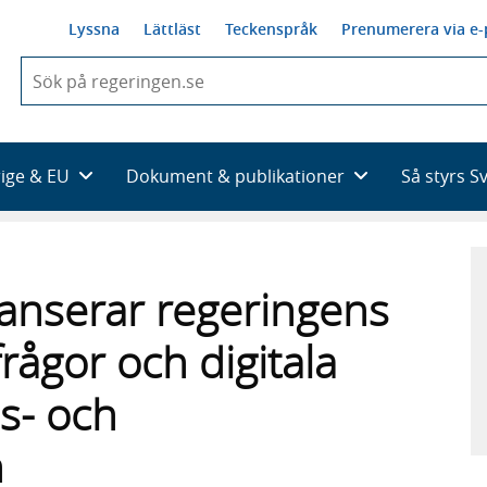
Lyssna
Lättläst
Teckenspråk
Prenumerera via e-
När
du
börjar
skriva
så
rige & EU
Dokument & publikationer
Så styrs S
framträder
en
lista
med
sökförslag
lanserar regeringens
rågor och digitala
es- och
n