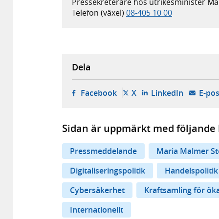
Pressekreterare hos utrikesminister M
Telefon (växel)
08-405 10 00
Dela
- öppnas i ny flik, extern w
- öppnas i ny flik, ext
- öppnas i
Facebook
X
LinkedIn
E-pos
Sidan är uppmärkt med följande 
Pressmeddelande
Maria Malmer St
Digitaliseringspolitik
Handelspoliti
Cybersäkerhet
Kraftsamling för ök
Internationellt