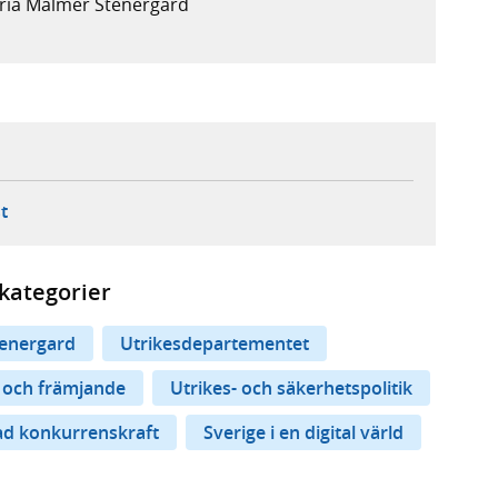
aria Malmer Stenergard
ebbplats,
ern webbplats,
 ny flik, extern webbplats,
- öppnar din e-postklient,
t
kategorier
energard
Utrikesdepartementet
k och främjande
Utrikes- och säkerhetspolitik
ad konkurrenskraft
Sverige i en digital värld