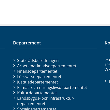
Departement
Ko
Statsrådsberedningen
Reg
10
Arbetsmarknads­departementet
Väx
Finans­departementet
Försvars­departementet
Justitie­departementet
Klimat- och näringslivs­departementet
Kultur­departementet
Landsbygds- och infrastruktur­
departementet
Social­departementet