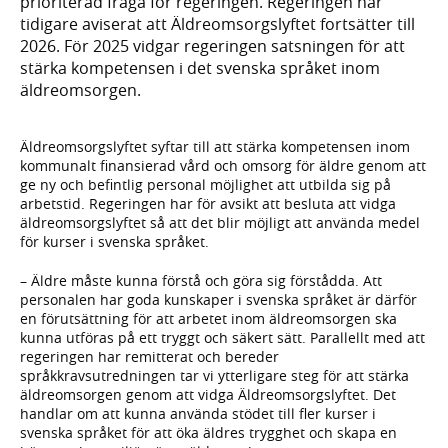
prioriterad fråga för regeringen. Regeringen har
tidigare aviserat att Äldreomsorgslyftet fortsätter till
2026. För 2025 vidgar regeringen satsningen för att
stärka kompetensen i det svenska språket inom
äldreomsorgen.
Äldreomsorgslyftet syftar till att stärka kompetensen inom
kommunalt finansierad vård och omsorg för äldre genom att
ge ny och befintlig personal möjlighet att utbilda sig på
arbetstid. Regeringen har för avsikt att besluta att vidga
äldreomsorgslyftet så att det blir möjligt att använda medel
för kurser i svenska språket.
– Äldre måste kunna förstå och göra sig förstådda. Att
personalen har goda kunskaper i svenska språket är därför
en förutsättning för att arbetet inom äldreomsorgen ska
kunna utföras på ett tryggt och säkert sätt. Parallellt med att
regeringen har remitterat och bereder
språkkravsutredningen tar vi ytterligare steg för att stärka
äldreomsorgen genom att vidga Äldreomsorgslyftet. Det
handlar om att kunna använda stödet till fler kurser i
svenska språket för att öka äldres trygghet och skapa en