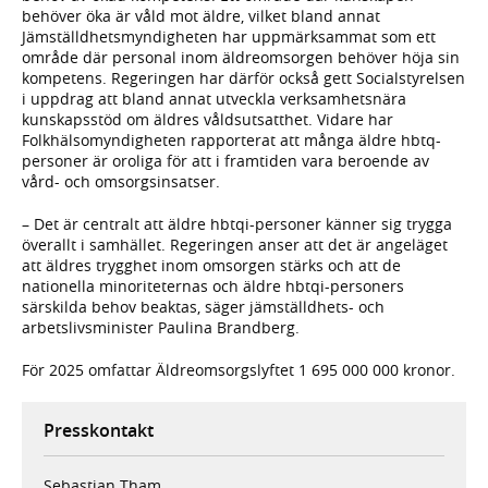
behöver öka är våld mot äldre, vilket bland annat
Jämställdhetsmyndigheten har uppmärksammat som ett
område där personal inom äldreomsorgen behöver höja sin
kompetens. Regeringen har därför också gett Socialstyrelsen
i uppdrag att bland annat utveckla verksamhetsnära
kunskapsstöd om äldres våldsutsatthet. Vidare har
Folkhälsomyndigheten rapporterat att många äldre hbtq-
personer är oroliga för att i framtiden vara beroende av
vård- och omsorgsinsatser.
– Det är centralt att äldre hbtqi-personer känner sig trygga
överallt i samhället. Regeringen anser att det är angeläget
att äldres trygghet inom omsorgen stärks och att de
nationella minoriteternas och äldre hbtqi-personers
särskilda behov beaktas, säger jämställdhets- och
arbetslivsminister Paulina Brandberg.
För 2025 omfattar Äldreomsorgslyftet 1 695 000 000 kronor.
Presskontakt
Sebastian Tham