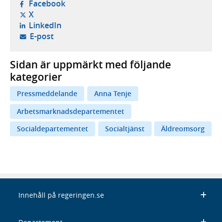
- öppnas i ny flik, extern webbplats,
Facebook
- öppnas i ny flik, extern webbplats,
X
- öppnas i ny flik, extern webbplats,
LinkedIn
- öppnar din e-postklient,
E-post
Sidan är uppmärkt med följande
kategorier
Pressmeddelande
Anna Tenje
Arbetsmarknadsdepartementet
Socialdepartementet
Socialtjänst
Äldreomsorg
Innehåll på regeringen.se