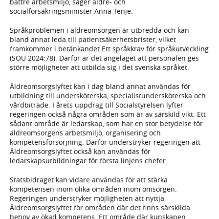
bättre arbetsmiljö, säger äldre- och
socialförsäkringsminister Anna Tenje.
Språkproblemen i äldreomsorgen är utbredda och kan
bland annat leda till patientsäkerhetsbrister, vilket
framkommer i betänkandet Ett språkkrav för språkutveckling
(SOU 2024:78). Därför är det angeläget att personalen ges
större möjligheter att utbilda sig i det svenska språket.
Äldreomsorgslyftet kan i dag bland annat användas för
utbildning till undersköterska, specialistundersköterska och
vårdbiträde. I årets uppdrag till Socialstyrelsen lyfter
regeringen också några områden som är av särskild vikt. Ett
sådant område är ledarskap, som har en stor betydelse för
äldreomsorgens arbetsmiljö, organisering och
kompetensförsörjning. Därför understryker regeringen att
Äldreomsorgslyftet också kan användas för
ledarskapsutbildningar för första linjens chefer.
Statsbidraget kan vidare användas för att stärka
kompetensen inom olika områden inom omsorgen.
Regeringen understryker möjligheten att nyttja
Äldreomsorgslyftet för områden där det finns särskilda
behov av ökad kompetens. Ett område där kunskapen