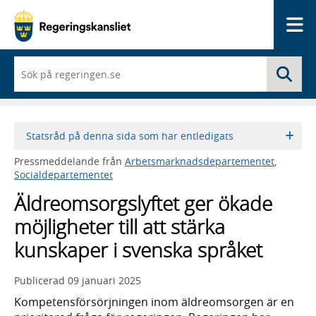
Me
När
Sö
du
börjar
skriva
så
framträder
Statsråd på denna sida som har entledigats
en
lista
Pressmeddelande från
Arbetsmarknadsdepartementet
,
med
Socialdepartementet
sökförslag
Äldreomsorgslyftet ger ökade
möjligheter till att stärka
kunskaper i svenska språket
Publicerad
09 januari 2025
Kompetensförsörjningen inom äldreomsorgen är en