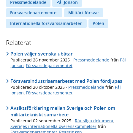
Pressmeddelande
Pål Jonson
Försvarsdepartementet
Militärt försvar
Internationella försvarssamarbeten
Polen
Relaterat
Polen väljer svenska ubåtar
Publicerad
26 november 2025
·
Pressmeddelande
från
Pål
Jonson
,
Försvarsdepartementet
Försvarsindustrisamarbetet med Polen fördjupas
Publicerad
20 oktober 2025
·
Pressmeddelande
från
Pål
Jonson
,
Försvarsdepartementet
Avsiktsförklaring mellan Sverige och Polen om
militärtekniskt samarbete
Publicerad
02 september 2025
·
Rättsliga dokument
,
Sveriges internationella överenskommelser
från
Försvarsdepartementet
,
Regeringen