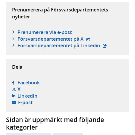
Prenumerera på Försvarsdepartementets
nyheter
Prenumerera via e-post
- extern webbplats,
Försvars­departementet på X
- extern webbp
Försvars­departementet på Linkedin
Dela
- öppnas i ny flik, extern webbplats,
Facebook
- öppnas i ny flik, extern webbplats,
X
- öppnas i ny flik, extern webbplats,
LinkedIn
- öppnar din e-postklient,
E-post
Sidan är uppmärkt med följande
kategorier