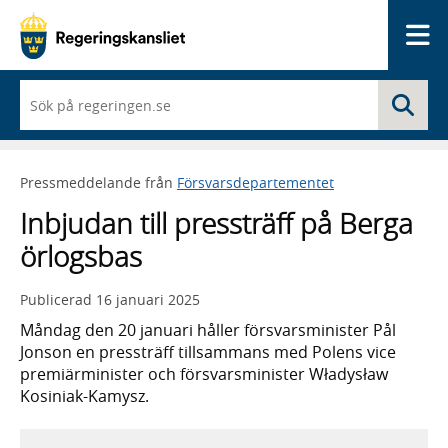
Me
När
Sö
du
börjar
skriva
så
Pressmeddelande från
Försvarsdepartementet
framträder
en
Inbjudan till pressträff på Berga
lista
med
örlogsbas
sökförslag
Publicerad
16 januari 2025
Måndag den 20 januari håller försvarsminister Pål
Jonson en pressträff tillsammans med Polens vice
premiärminister och försvarsminister Władysław
Kosiniak-Kamysz.