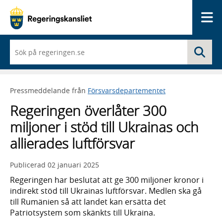
Me
När
Sö
du
börjar
skriva
så
Pressmeddelande från
Försvarsdepartementet
framträder
en
Regeringen överlåter 300
lista
med
miljoner i stöd till Ukrainas och
sökförslag
allierades luftförsvar
Publicerad
02 januari 2025
Regeringen har beslutat att ge 300 miljoner kronor i
indirekt stöd till Ukrainas luftförsvar. Medlen ska gå
till Rumänien så att landet kan ersätta det
Patriotsystem som skänkts till Ukraina.