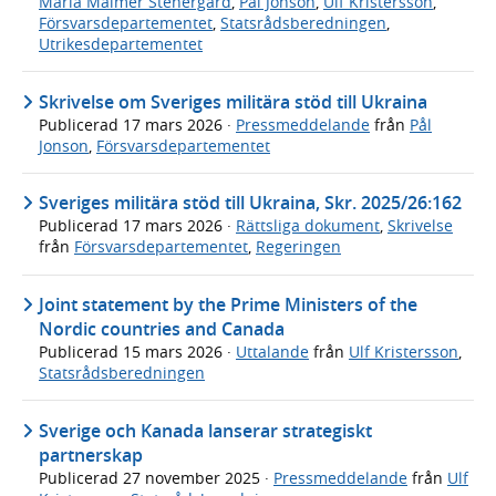
Maria Malmer Stenergard
,
Pål Jonson
,
Ulf Kristersson
,
Försvarsdepartementet
,
Statsrådsberedningen
,
Utrikesdepartementet
Skrivelse om Sveriges militära stöd till Ukraina
Publicerad
17 mars 2026
·
Pressmeddelande
från
Pål
Jonson
,
Försvarsdepartementet
Sveriges militära stöd till Ukraina, Skr. 2025/26:162
Publicerad
17 mars 2026
·
Rättsliga dokument
,
Skrivelse
från
Försvarsdepartementet
,
Regeringen
Joint statement by the Prime Ministers of the
Nordic countries and Canada
Publicerad
15 mars 2026
·
Uttalande
från
Ulf Kristersson
,
Statsrådsberedningen
Sverige och Kanada lanserar strategiskt
partnerskap
Publicerad
27 november 2025
·
Pressmeddelande
från
Ulf