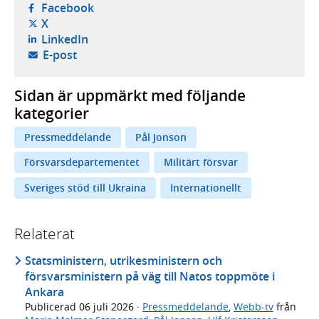
- öppnas i ny flik, extern webbplats,
Facebook
- öppnas i ny flik, extern webbplats,
X
- öppnas i ny flik, extern webbplats,
LinkedIn
- öppnar din e-postklient,
E-post
Sidan är uppmärkt med följande
kategorier
Pressmeddelande
Pål Jonson
Försvarsdepartementet
Militärt försvar
Sveriges stöd till Ukraina
Internationellt
Relaterat
Statsministern, utrikesministern och
försvarsministern på väg till Natos toppmöte i
Ankara
Publicerad
06 juli 2026
·
Pressmeddelande
,
Webb-tv
från