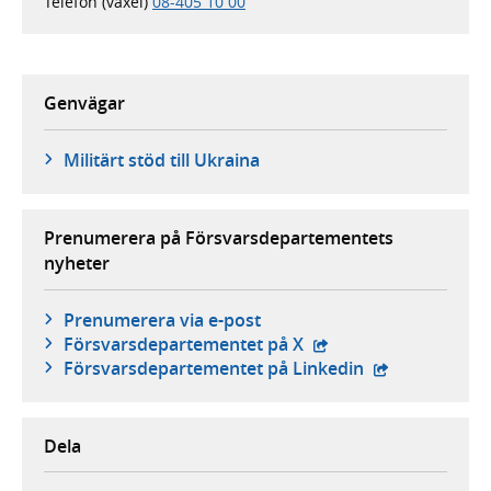
Telefon (växel)
08-405 10 00
Genvägar
Militärt stöd till Ukraina
Prenumerera på Försvarsdepartementets
nyheter
Prenumerera via e-post
- extern webbplats,
Försvars­departementet på X
- extern webbp
Försvars­departementet på Linkedin
Dela