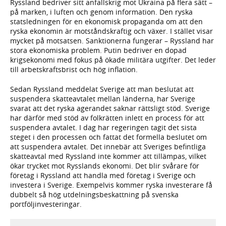
Ryssland bedriver sitt anfallskrig mot Ukraina på flera sätt –
på marken, i luften och genom information. Den ryska
statsledningen för en ekonomisk propaganda om att den
ryska ekonomin är motståndskraftig och växer. I stället visar
mycket på motsatsen. Sanktionerna fungerar – Ryssland har
stora ekonomiska problem. Putin bedriver en dopad
krigsekonomi med fokus på ökade militära utgifter. Det leder
till arbetskraftsbrist och hög inflation.
Sedan Ryssland meddelat Sverige att man beslutat att
suspendera skatteavtalet mellan länderna, har Sverige
svarat att det ryska agerandet saknar rättsligt stöd. Sverige
har därför med stöd av folkrätten inlett en process för att
suspendera avtalet. I dag har regeringen tagit det sista
steget i den processen och fattat det formella beslutet om
att suspendera avtalet. Det innebär att Sveriges befintliga
skatteavtal med Ryssland inte kommer att tillämpas, vilket
ökar trycket mot Rysslands ekonomi. Det blir svårare för
företag i Ryssland att handla med företag i Sverige och
investera i Sverige. Exempelvis kommer ryska investerare få
dubbelt så hög utdelnings­beskattning på svenska
portföljinvesteringar.