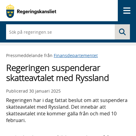
Me
När
Sö
du
börjar
skriva
så
Pressmeddelande från
Finansdepartementet
framträder
en
Regeringen suspenderar
lista
med
skatteavtalet med Ryssland
sökförslag
Publicerad
30 januari 2025
Regeringen har i dag fattat beslut om att suspendera
skatteavtalet med Ryssland. Det innebär att
skatteavtalet inte kommer gälla från och med 10
februari.