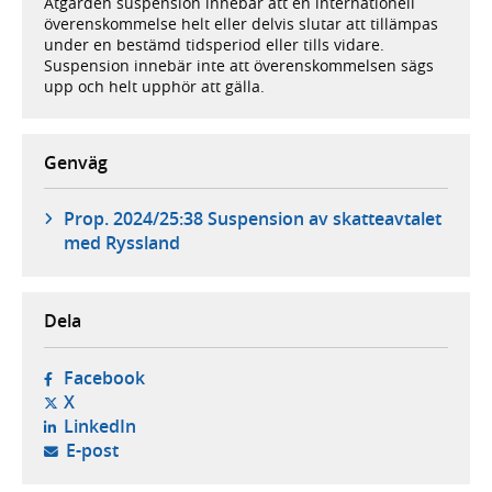
Åtgärden suspension innebär att en internationell
överenskommelse helt eller delvis slutar att tillämpas
under en bestämd tidsperiod eller tills vidare.
Suspension innebär inte att överenskommelsen sägs
upp och helt upphör att gälla.
Genväg
Prop. 2024/25:38 Suspension av skatteavtalet
med Ryssland
Dela
- öppnas i ny flik, extern webbplats,
Facebook
- öppnas i ny flik, extern webbplats,
X
- öppnas i ny flik, extern webbplats,
LinkedIn
- öppnar din e-postklient,
E-post