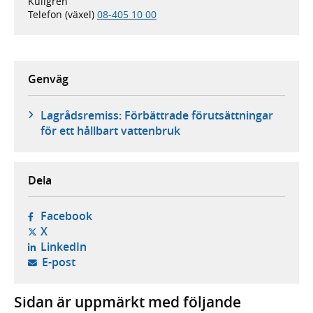
Kullgren
Telefon (växel)
08-405 10 00
Genväg
Lagrådsremiss: Förbättrade förutsättningar
för ett hållbart vattenbruk
Dela
- öppnas i ny flik, extern webbplats,
Facebook
- öppnas i ny flik, extern webbplats,
X
- öppnas i ny flik, extern webbplats,
LinkedIn
- öppnar din e-postklient,
E-post
Sidan är uppmärkt med följande