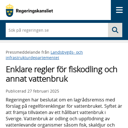
Me
När
Sö
du
börjar
skriva
så
Pressmeddelande från
Landsbygds- och
framträder
infrastrukturdepartementet
en
lista
Enklare regler för fiskodling och
med
sökförslag
annat vattenbruk
Publicerad
27 februari 2025
Regeringen har beslutat om en lagrådsremiss med
förslag på regelförenklingar för vattenbruket. Syftet är
att främja tillväxten av ett hållbart vattenbruk i
Sverige. Vattenbruk är odling och uppfödning av
vattenlevande organismer såsom fisk, skaldjur och