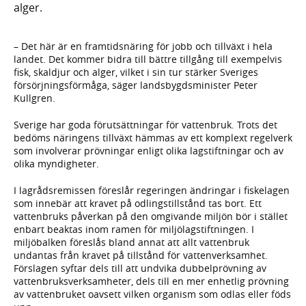
alger.
– Det här är en framtidsnäring för jobb och tillväxt i hela
landet. Det kommer bidra till bättre tillgång till exempelvis
fisk, skaldjur och alger, vilket i sin tur stärker Sveriges
försörjningsförmåga, säger landsbygdsminister Peter
Kullgren.
Sverige har goda förutsättningar för vattenbruk. Trots det
bedöms näringens tillväxt hämmas av ett komplext regelverk
som involverar prövningar enligt olika lagstiftningar och av
olika myndigheter.
I lagrådsremissen föreslår regeringen ändringar i fiskelagen
som innebär att kravet på odlingstillstånd tas bort. Ett
vattenbruks påverkan på den omgivande miljön bör i stället
enbart beaktas inom ramen för miljölagstiftningen. I
miljöbalken föreslås bland annat att allt vattenbruk
undantas från kravet på tillstånd för vattenverksamhet.
Förslagen syftar dels till att undvika dubbelprövning av
vattenbruksverksamheter, dels till en mer enhetlig prövning
av vattenbruket oavsett vilken organism som odlas eller föds