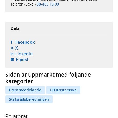
Telefon (växel)
08-405 10 00
Dela
- öppnas i ny flik, extern webbplats,
Facebook
- öppnas i ny flik, extern webbplats,
X
- öppnas i ny flik, extern webbplats,
LinkedIn
- öppnar din e-postklient,
E-post
Sidan är uppmärkt med följande
kategorier
Pressmeddelande
Ulf Kristersson
Statsrådsberedningen
Relaterat