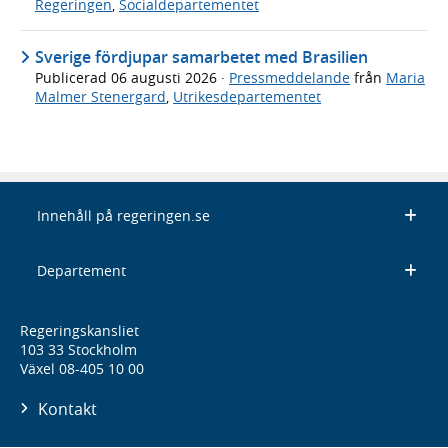
Regeringen
,
Socialdepartementet
Sverige fördjupar samarbetet med Brasilien
Publicerad
06 augusti 2026
·
Pressmeddelande
från
Maria
Malmer Stenergard
,
Utrikesdepartementet
Innehåll på regeringen.se
Departement
Regeringskansliet
103 33 Stockholm
Växel 08-405 10 00
Kontakt