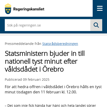
Me
När
Sö
du
börjar
skriva
så
Pressmeddelande från
Statsrådsberedningen
framträder
en
Statsministern bjuder in till
lista
med
nationell tyst minut efter
sökförslag
våldsdådet i Örebro
Publicerad
09 februari 2025
För att hedra offren i våldsdådet i Örebro hålls en tyst
minut tisdagen den 11 februari kl. 12.00.
– Det som inte fick hända har hänt och hela landet sörjer