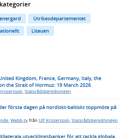
kategorier
energard
Utrikesdepartementet
ationellt
Litauen
 United Kingdom, France, Germany, Italy, the
on the Strait of Hormuz: 19 March 2026
 Kristersson
,
Statsrådsberedningen
der första dagen på nordiskt-baltiskt toppmöte på
ande
,
Webb-tv
från
Ulf Kristersson
,
Statsrådsberedningen
laterala utvecklingsbanker för att tackla globala