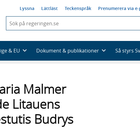
Lyssna
Lättläst
Teckenspråk
Prenumerera via e-
När
du
börjar
skriva
så
rige & EU
Dokument & publikationer
Så styrs S
framträder
en
lista
med
sökförslag
Maria Malmer
de Litauens
ęstutis Budrys