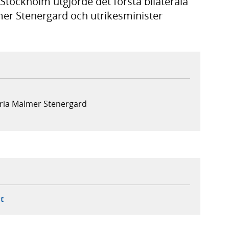
 Stockholm utgjorde det första bilaterala
er Stenergard och utrikesminister
aria Malmer Stenergard
ebbplats,
ern webbplats,
 ny flik, extern webbplats,
- öppnar din e-postklient,
t