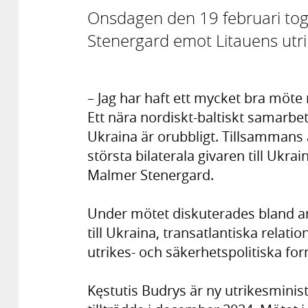
Onsdagen den 19 februari tog
Stenergard emot Litauens utri
– Jag har haft ett mycket bra möte
Ett nära nordiskt-baltiskt samarbete
Ukraina är orubbligt. Tillsammans 
största bilaterala givaren till Ukra
Malmer Stenergard.
Under mötet diskuterades bland an
till Ukraina, transatlantiska relat
utrikes- och säkerhetspolitiska fo
Kęstutis Budrys är ny utrikesminist