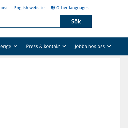
post
English website
Other languages
Sök
verige
Press & kontakt
Jobba hos oss