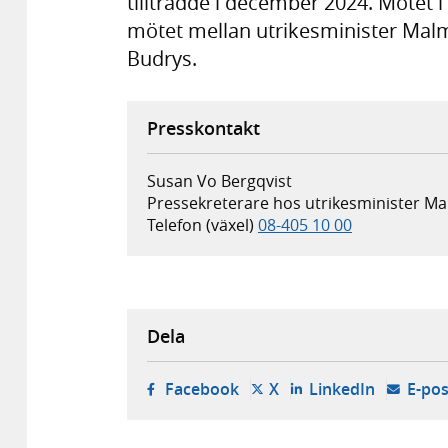
tillträdde i december 2024. Mötet i
mötet mellan utrikesminister Malm
Budrys.
Presskontakt
Susan Vo Bergqvist
Pressekreterare hos utrikesminister M
Telefon (växel)
08-405 10 00
Dela
- öppnas i ny flik, extern w
- öppnas i ny flik, ext
- öppnas i
Facebook
X
LinkedIn
E-pos