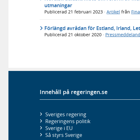
utmaningar
Publicerad
21 februari 2023
·
Artikel
från
Fin
Förlängd avrådan för Estland, Irland, Le
Publicerad
21 oktober 2020
·
Pressmeddelan
Innehåll på regeringen.se
Sveriges regering
Regeringens politik
Sverige i EU
Så styrs Sverige