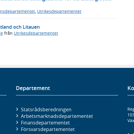
ansdepartementet
,
Utrikesdepartementet
ttland och Litauen
de
från
Utrikesdepartementet
Departement
Ko
Statsrådsberedningen
Reg
10
Arbetsmarknads­departementet
Väx
Finans­departementet
Försvars­departementet