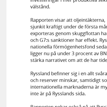
välstånd.
Rapporten visar att oljeintäkterna,
sjunkit kraftigt under de första m
exporteras genom skuggflottan har
och G7:s sanktioner har effekt. Rys
nationella förmögenhetsfond sedan
ligger nu på under 3 procent av BNP
stärka narrativet om att de har tide
Ryssland befinner sig i en allt svå
och reserver minskar, samtidigt so
internationella marknaderna är myc
inte är på Rysslands sida.
Rapporten pekar också på att Ryssl