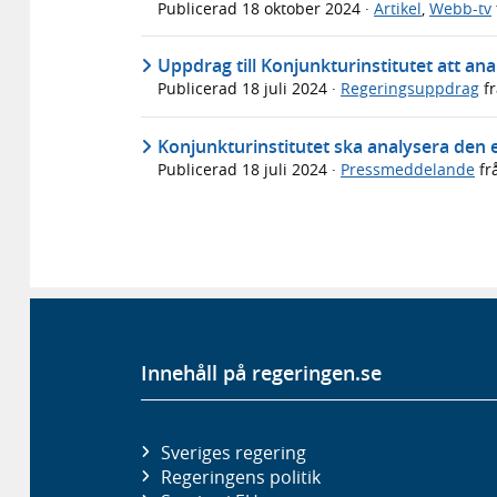
Publicerad
18 oktober 2024
·
Artikel
,
Webb-tv
Uppdrag till Konjunkturinstitutet att a
Publicerad
18 juli 2024
·
Regeringsuppdrag
f
Konjunkturinstitutet ska analysera den
Publicerad
18 juli 2024
·
Pressmeddelande
fr
Innehåll på regeringen.se
Sveriges regering
Regeringens politik