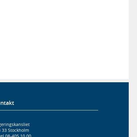
ntakt
eringskansliet
3 33 Stockholm
el 08-405 10 00