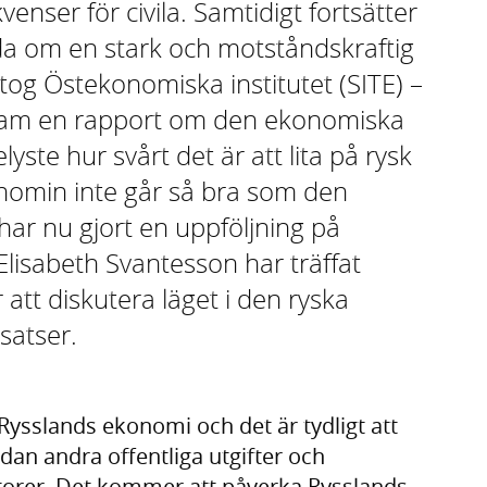
venser för civila. Samtidigt fortsätter
da om en stark och motståndskraftig
og Östekonomiska institutet (SITE) –
fram en rapport om den ekonomiska
yste hur svårt det är att lita på rysk
onomin inte går så bra som den
TE har nu gjort en uppföljning på
Elisabeth Svantesson har träffat
 att diskutera läget i den ryska
satser.
 Rysslands ekonomi och det är tydligt att
ndan andra offentliga utgifter och
ktorer. Det kommer att påverka Rysslands