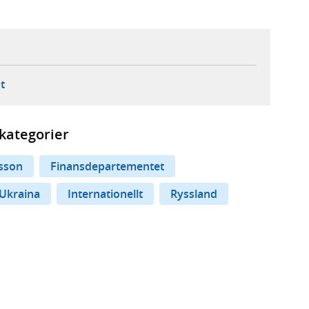
ebbplats,
ern webbplats,
 ny flik, extern webbplats,
- öppnar din e-postklient,
t
kategorier
esson
Finansdepartementet
l Ukraina
Internationellt
Ryssland