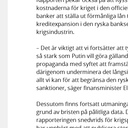
kostnaderna för kriget i den officie
banker att ställa ut förmånliga lån 
kreditexpansion i den ryska bankse
krigsindustrin.
– Det är viktigt att vi fortsätter at
så stark som Putin vill göra gälla
propaganda med syftet att framstä
därigenom underminera det långsik
allt vi kan för att begränsa den r
sanktioner, säger finansminister E
Dessutom finns fortsatt utmaninga
grund av bristen på pålitliga data
rapporteringen snedvrids för krig
har upphört med att publicera stor