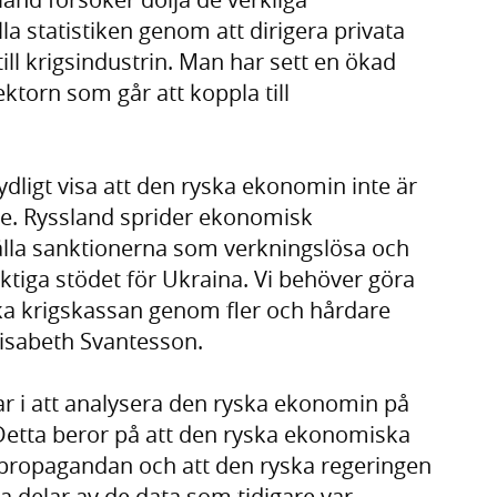
lla statistiken genom att dirigera privata
till krigsindustrin. Man har sett en ökad
ktorn som går att koppla till
t tydligt visa att den ryska ekonomin inte är
nde. Ryssland sprider ekonomisk
lla sanktionerna som verkningslösa och
tiga stödet för Ukraina. Vi behöver göra
yska krigskassan genom fler och hårdare
lisabeth Svantesson.
r i att analysera den ryska ekonomin på
. Detta beror på att den ryska ekonomiska
spropagandan och att den ryska regeringen
a delar av de data som tidigare var