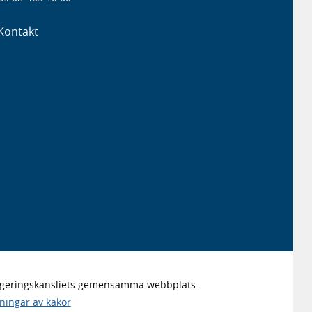
Kontakt
Regeringskansliets gemensamma webbplats.
lningar av kakor