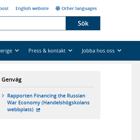
post
English website
Other languages
Sök
verige
Press & kontakt
Jobba hos oss
Genväg
Rapporten Financing the Russian
War Economy (Handelshögskolans
- extern webbplats,
webbplats)