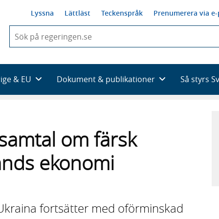
Lyssna
Lättläst
Teckenspråk
Prenumerera via e-
När
du
börjar
skriva
så
rige & EU
Dokument & publikationer
Så styrs S
framträder
en
lista
med
sökförslag
 samtal om färsk
ands ekonomi
t Ukraina fortsätter med oförminskad