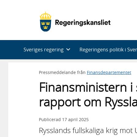
Huvudnavigering
Sveriges regering
Regeringens politik i Sve
Pressmeddelande från
Finansdepartementet
Finansministern i
rapport om Ryssl
Publicerad
17 april 2025
Rysslands fullskaliga krig mo