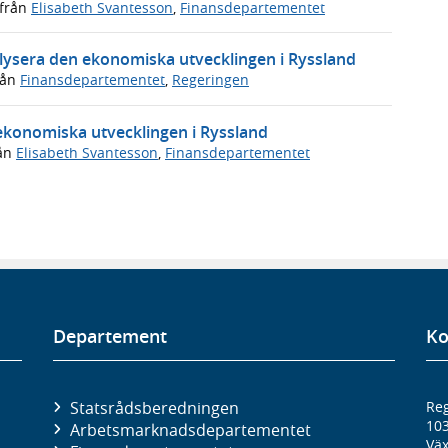
från
Elisabeth Svantesson
,
Finansdepartementet
nalysera den ekonomiska utvecklingen i Ryssland
rån
Finansdepartementet
,
Regeringen
 ekonomiska utvecklingen i Ryssland
ån
Elisabeth Svantesson
,
Finansdepartementet
Departement
Ko
Statsrådsberedningen
Reg
10
Arbetsmarknads­departementet
Väx