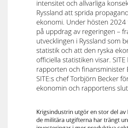
intensitet och allvarliga konsek
Ryssland att sprida propagan
ekonomi. Under hösten 2024 t
på uppdrag av regeringen – 
utvecklingen i Ryssland som bel
statistik och att den ryska ek
officiella statistiken visar. SI
rapporten och finansminister 
SITE:s chef Torbjörn Becker för
ekonomin och rapportens slut
Krigsindustrin utgör en stor del av
de militära utgifterna har trängt u
investeringar i mer produktiva se