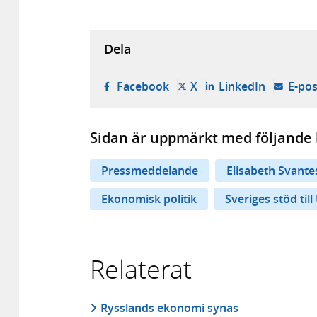
Dela
- öppnas i ny flik, extern w
- öppnas i ny flik, ext
- öppnas i
Facebook
X
LinkedIn
E-pos
Sidan är uppmärkt med följande 
Pressmeddelande
Elisabeth Svant
Ekonomisk politik
Sveriges stöd til
Relaterat
Rysslands ekonomi synas