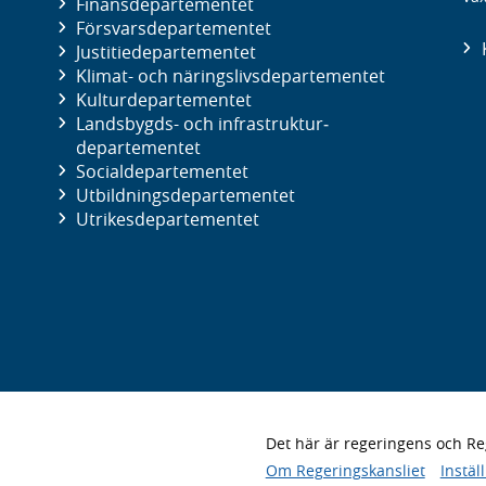
Finans­departementet
Försvars­departementet
Justitie­departementet
Klimat- och näringslivs­departementet
Kultur­departementet
Landsbygds- och infrastruktur­
departementet
Social­departementet
Utbildnings­departementet
Utrikes­departementet
Det här är regeringens och 
Om Regeringskansliet
Instäl