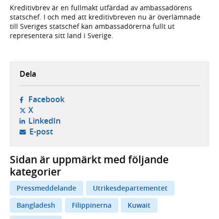
Kreditivbrev är en fullmakt utfärdad av ambassadörens
statschef. I och med att kreditivbreven nu är överlämnade
till Sveriges statschef kan ambassadörerna fullt ut
representera sitt land i Sverige.
Dela
- öppnas i ny flik, extern webbplats,
Facebook
- öppnas i ny flik, extern webbplats,
X
- öppnas i ny flik, extern webbplats,
LinkedIn
- öppnar din e-postklient,
E-post
Sidan är uppmärkt med följande
kategorier
Pressmeddelande
Utrikesdepartementet
Bangladesh
Filippinerna
Kuwait