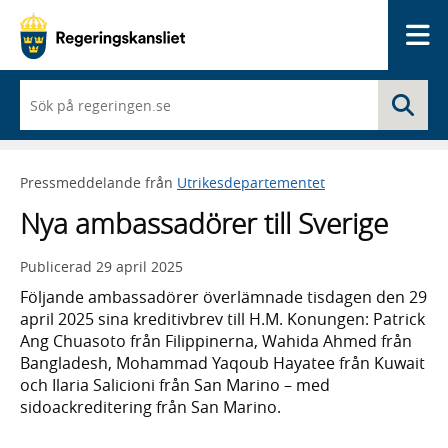
Me
När
Sö
du
börjar
skriva
så
Pressmeddelande från
Utrikesdepartementet
framträder
en
Nya ambassadörer till Sverige
lista
med
sökförslag
Publicerad
29 april 2025
Följande ambassadörer överlämnade tisdagen den 29
april 2025 sina kreditivbrev till H.M. Konungen: Patrick
Ang Chuasoto från Filippinerna, Wahida Ahmed från
Bangladesh, Mohammad Yaqoub Hayatee från Kuwait
och Ilaria Salicioni från San Marino – med
sidoackreditering från San Marino.