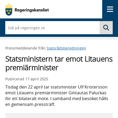
Me
När
Sö
du
börjar
skriva
så
Pressmeddelande från
Statsrådsberedningen
framträder
en
Statsministern tar emot Litauens
lista
med
premiärminister
sökförslag
Publicerad
17 april 2025
Tisdag den 22 april tar statsminister Ulf Kristersson
emot Litauens premiärminister Gintautas Paluckas
för ett bilateralt möte. I samband med besöket hålls
en gemensam pressträff.