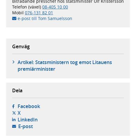
Biträdande presschef hos statsminister Ulf Kristersson
Telefon (växel)
08-405 10 00
Mobil
076-131 82 01
e-post till Tom Samuelsson
Genväg
Artikel: Statsministern tog emot Litauens
premiärminister
Dela
- öppnas i ny flik, extern webbplats,
Facebook
- öppnas i ny flik, extern webbplats,
X
- öppnas i ny flik, extern webbplats,
LinkedIn
- öppnar din e-postklient,
E-post