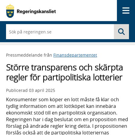
Me
När
Sö
du
börjar
skriva
så
Pressmeddelande från
Finansdepartementet
framträder
en
Större transparens och skärpta
lista
med
regler för partipolitiska lotterier
sökförslag
Publicerad
03 april 2025
Konsumenter som köper en lott måste få klar och
tydlig information om att lottköpet kan innebära
ekonomiskt stöd till en partipolitisk organisation.
Regeringen har i dag beslutat om en proposition med
förslag på ändrade regler kring detta. I propositionen
förslås också att de partipolitiska lotteriernas