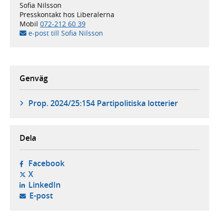
Sofia Nilsson
Presskontakt hos Liberalerna
Mobil
072-212 60 39
e-post till Sofia Nilsson
Genväg
Prop. 2024/25:154 Partipolitiska lotterier
Dela
- öppnas i ny flik, extern webbplats,
Facebook
- öppnas i ny flik, extern webbplats,
X
- öppnas i ny flik, extern webbplats,
LinkedIn
- öppnar din e-postklient,
E-post