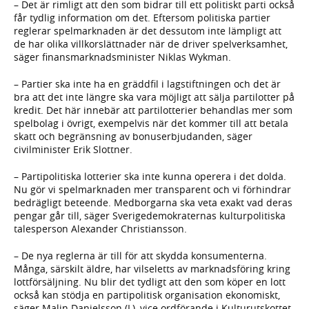
– Det är rimligt att den som bidrar till ett politiskt parti också
får tydlig information om det. Eftersom politiska partier
reglerar spelmarknaden är det dessutom inte lämpligt att
de har olika villkorslättnader när de driver spelverksamhet,
säger finansmarknadsminister Niklas Wykman.
– Partier ska inte ha en gräddfil i lagstiftningen och det är
bra att det inte längre ska vara möjligt att sälja partilotter på
kredit. Det här innebär att partilotterier behandlas mer som
spelbolag i övrigt, exempelvis när det kommer till att betala
skatt och begränsning av bonuserbjudanden, säger
civilminister Erik Slottner.
– Partipolitiska lotterier ska inte kunna operera i det dolda.
Nu gör vi spelmarknaden mer transparent och vi förhindrar
bedrägligt beteende. Medborgarna ska veta exakt vad deras
pengar går till, säger Sverigedemokraternas kulturpolitiska
talesperson Alexander Christiansson.
– De nya reglerna är till för att skydda konsumenterna.
Många, särskilt äldre, har vilseletts av marknadsföring kring
lottförsäljning. Nu blir det tydligt att den som köper en lott
också kan stödja en partipolitisk organisation ekonomiskt,
säger Malin Danielsson (L), vice ordförande i Kulturutskottet.