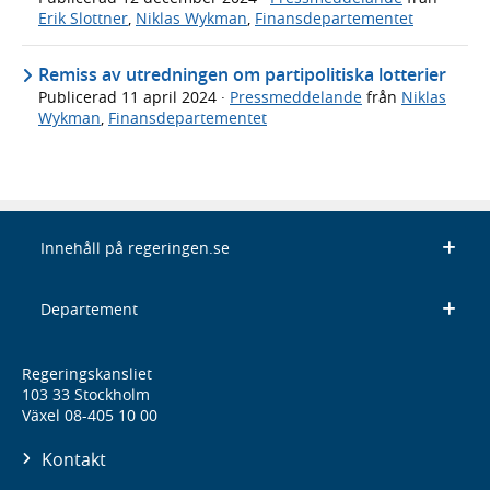
Erik Slottner
,
Niklas Wykman
,
Finansdepartementet
Remiss av utredningen om partipolitiska lotterier
Publicerad
11 april 2024
·
Pressmeddelande
från
Niklas
Wykman
,
Finansdepartementet
Innehåll på regeringen.se
Departement
Regeringskansliet
103 33 Stockholm
Växel 08-405 10 00
Kontakt