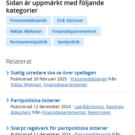
Sidan är uppmärkt med följande
kategorier
Pressmeddelande
Erik Slottner
Niklas Wykman
Finansdepartementet
Konsumentpolitik
Spelpolitik
Relaterat
Statlig utredare ska se över spellagen
Publicerad
20 februari 2025
·
Pressmeddelande
från
Niklas Wykman
,
Finansdepartementet
Partipolitiska lotterier
Publicerad
12 december 2024
·
Lagrådsremiss
,
Rättsliga
dokument
från
Finansdepartementet
,
Regeringen
Skärpt regelverk för partipolitiska lotterier
Publicerad
12 december 2024
·
Pressmeddelande
från