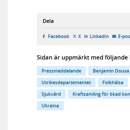
Dela
- öppnas i ny flik, extern w
- öppnas i ny flik, ext
- öppnas i
Facebook
X
LinkedIn
E-pos
Sidan är uppmärkt med följande 
Pressmeddelande
Benjamin Dousa
Utrikesdepartementet
Folkhälsa
Sjukvård
Kraftsamling för ökad ko
Ukraina