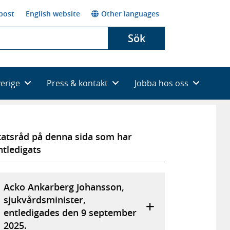
post
English website
Other languages
Sök
verige
Press & kontakt
Jobba hos oss
tatsråd på denna sida som har
ntledigats
Acko Ankarberg Johansson,
sjukvårdsminister,
entledigades den 9 september
2025.