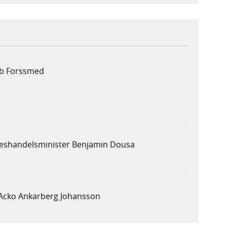
ob Forssmed
ikeshandelsminister Benjamin Dousa
 Acko Ankarberg Johansson