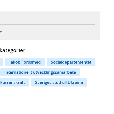
ebbplats,
ern webbplats,
 ny flik, extern webbplats,
- öppnar din e-postklient,
t
kategorier
Jakob Forssmed
Socialdepartementet
Internationellt utvecklingssamarbete
nkurrenskraft
Sveriges stöd till Ukraina