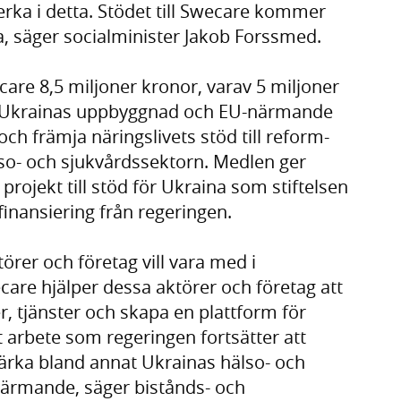
erka i detta. Stödet till Swecare kommer
tta, säger socialminister Jakob Forssmed.
care 8,5 miljoner kronor, varav 5 miljoner
dja Ukrainas uppbyggnad och EU-närmande
ch främja näringslivets stöd till reform-
o- och sjukvårdssektorn. Medlen ger
projekt till stöd för Ukraina som stiftelsen
finansiering från regeringen.
törer och företag vill vara med i
are hjälper dessa aktörer och företag att
, tjänster och skapa en plattform för
t arbete som regeringen fortsätter att
stärka bland annat Ukrainas hälso- och
närmande, säger bistånds- och