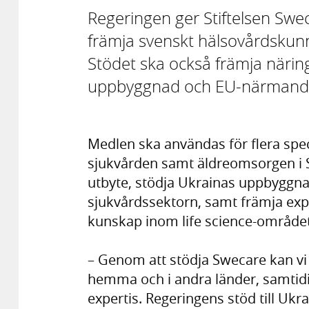
Regeringen ger Stiftelsen Swec
främja svenskt hälsovårdskun
Stödet ska också främja närings
uppbyggnad och EU-närmande 
Medlen ska användas för flera spec
sjukvården samt äldreomsorgen i S
utbyte, stödja Ukrainas uppbyggn
sjukvårdssektorn, samt främja exp
kunskap inom life science-området
– Genom att stödja Swecare kan vi b
hemma och i andra länder, samtidi
expertis. Regeringens stöd till Ukrai