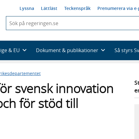
Lyssna
Lättläst
Teckenspråk
Prenumerera via e-
När
du
börjar
skriva
så
rige & EU
Dokument & publikationer
Så styrs S
framträder
en
lista
rikesdepartementet
med
sökförslag
S
för svensk innovation
e
ch för stöd till