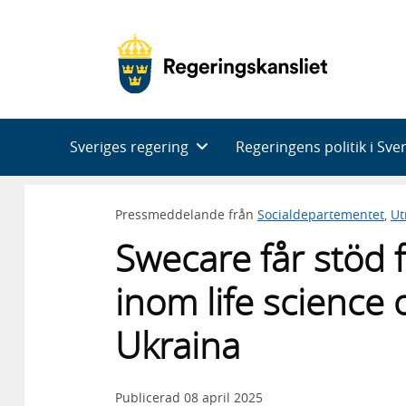
Huvudnavigering
Sveriges regering
Regeringens politik i Sve
Pressmeddelande från
Socialdepartementet
,
Ut
Swecare får stöd 
inom life science o
Ukraina
Publicerad
08 april 2025