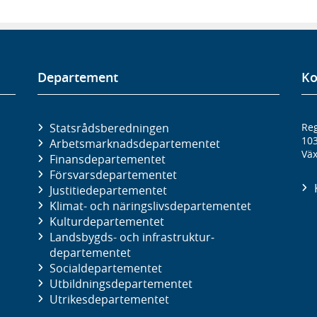
Departement
Ko
Statsrådsberedningen
Reg
10
Arbetsmarknads­departementet
Väx
Finans­departementet
Försvars­departementet
Justitie­departementet
Klimat- och näringslivs­departementet
Kultur­departementet
Landsbygds- och infrastruktur­
departementet
Social­departementet
Utbildnings­departementet
Utrikes­departementet