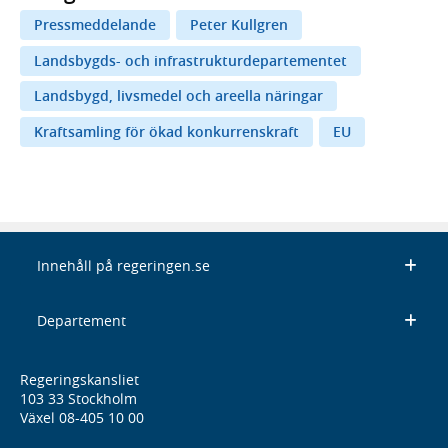
Pressmeddelande
Peter Kullgren
Landsbygds- och infrastrukturdepartementet
Landsbygd, livsmedel och areella näringar
Kraftsamling för ökad konkurrenskraft
EU
Innehåll på regeringen.se
Departement
Regeringskansliet
103 33 Stockholm
Växel 08-405 10 00