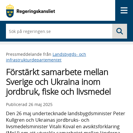
Me
När
Sö
du
börjar
skriva
så
Pressmeddelande från
Landsbygds- och
framträder
infrastrukturdepartementet
en
lista
Förstärkt samarbete mellan
med
sökförslag
Sverige och Ukraina inom
jordbruk, fiske och livsmedel
Publicerad
26 maj 2025
Den 26 maj undertecknade landsbygdsminister Peter
Kullgren och Ukrainas jordbruks- och
livsmedelsminister Vitalii Koval en avsiktsförklaring
(MoU) om att utveckla samarbetet mellan länderna