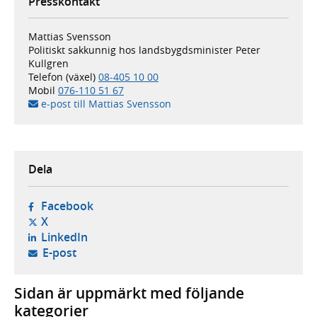
Presskontakt
Mattias Svensson
Politiskt sakkunnig hos landsbygdsminister Peter
Kullgren
Telefon (växel)
08-405 10 00
Mobil
076-110 51 67
e-post till Mattias Svensson
Dela
- öppnas i ny flik, extern webbplats,
Facebook
- öppnas i ny flik, extern webbplats,
X
- öppnas i ny flik, extern webbplats,
LinkedIn
- öppnar din e-postklient,
E-post
Sidan är uppmärkt med följande
kategorier