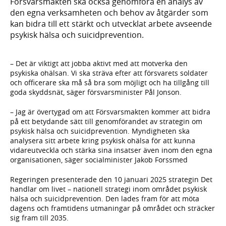
Försvarsmakten ska också genomföra en analys av
den egna verksamheten och behov av åtgärder som
kan bidra till ett stärkt och utvecklat arbete avseende
psykisk hälsa och suicidprevention.
– Det är viktigt att jobba aktivt med att motverka den
psykiska ohälsan. Vi ska sträva efter att försvarets soldater
och officerare ska må så bra som möjligt och ha tillgång till
goda skyddsnät, säger försvarsminister Pål Jonson.
– Jag är övertygad om att Försvarsmakten kommer att bidra
på ett betydande sätt till genomförandet av strategin om
psykisk hälsa och suicidprevention. Myndigheten ska
analysera sitt arbete kring psykisk ohälsa för att kunna
vidareutveckla och stärka sina insatser även inom den egna
organisationen, säger socialminister Jakob Forssmed
Regeringen presenterade den 10 januari 2025 strategin Det
handlar om livet – nationell strategi inom området psykisk
hälsa och suicidprevention. Den lades fram för att möta
dagens och framtidens utmaningar på området och sträcker
sig fram till 2035.