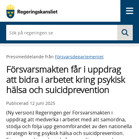
Me
När
Sö
du
börjar
skriva
så
Pressmeddelande från
Försvarsdepartementet
framträder
en
Försvarsmakten får i uppdrag
lista
med
att bidra i arbetet kring psykisk
sökförslag
hälsa och suicidprevention
Publicerad
12 juni 2025
(Ny version) Regeringen ger Försvarsmakten i
uppdrag att medverka i arbetet med att samordna,
stödja och följa upp genomförandet av den nationella
strategin kring psykisk hälsa och suicidprevention.