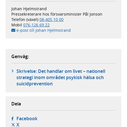
Johan Hjelmstrand
Pressekreterare hos försvarsminister Pål Jonson
Telefon (växel)
08-405 10 00
Mobil
076-126 69 22
e-post till Johan Hjelmstrand
Genväg:
Skrivelse: Det handlar om livet – nationell
strategi inom området psykisk hälsa och
suicidprevention
Dela
- öppnas i ny flik, extern webbplats,
Facebook
- öppnas i ny flik, extern webbplats,
X