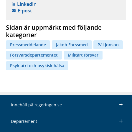
- öppnas i ny flik, extern webbplats,
LinkedIn
- öppnar din e-postklient,
E-post
Sidan är uppmärkt med följande
kategorier
Pressmeddelande
Jakob Forssmed
Pål Jonson
Försvarsdepartementet
Militärt försvar
Psykiatri och psykisk hälsa
Innehåll på regeringen.se
Departement