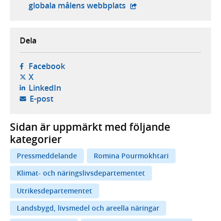
- extern webbplats,
globala målens webbplats
Dela
- öppnas i ny flik, extern webbplats,
Facebook
- öppnas i ny flik, extern webbplats,
X
- öppnas i ny flik, extern webbplats,
LinkedIn
- öppnar din e-postklient,
E-post
Sidan är uppmärkt med följande
kategorier
Pressmeddelande
Romina Pourmokhtari
Klimat- och näringslivsdepartementet
Utrikesdepartementet
Landsbygd, livsmedel och areella näringar