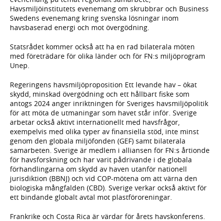
Havsmiljöinstitutets evenemang om skrubbrar och Business
Swedens evenemang kring svenska lösningar inom
havsbaserad energi och mot övergödning.
Statsrådet kommer också att ha en rad bilaterala möten
med företrädare för olika länder och för FN:s miljöprogram
Unep.
Regeringens havsmiljöproposition Ett levande hav – ökat
skydd, minskad övergödning och ett hållbart fiske som
antogs 2024 anger inriktningen för Sveriges havsmiljöpolitik
för att möta de utmaningar som havet står inför. Sverige
arbetar också aktivt internationellt med havsfrågor,
exempelvis med olika typer av finansiella stöd, inte minst
genom den globala miljöfonden (GEF) samt bilaterala
samarbeten. Sverige är medlem i alliansen för FN:s årtionde
för havsforskning och har varit pådrivande i de globala
förhandlingarna om skydd av haven utanför nationell
jurisdiktion (BBNJ) och vid COP-mötena om att värna den
biologiska mångfalden (CBD). Sverige verkar också aktivt för
ett bindande globalt avtal mot plastföroreningar.
Frankrike och Costa Rica är värdar för årets havskonferens.