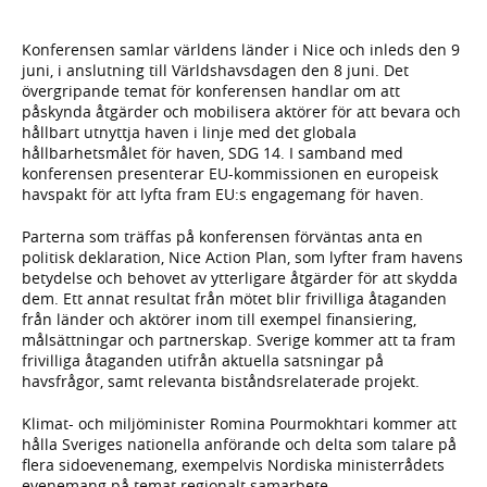
Konferensen samlar världens länder i Nice och inleds den 9
juni, i anslutning till Världshavsdagen den 8 juni. Det
övergripande temat för konferensen handlar om att
påskynda åtgärder och mobilisera aktörer för att bevara och
hållbart utnyttja haven i linje med det globala
hållbarhetsmålet för haven, SDG 14. I samband med
konferensen presenterar EU-kommissionen en europeisk
havspakt för att lyfta fram EU:s engagemang för haven.
Parterna som träffas på konferensen förväntas anta en
politisk deklaration, Nice Action Plan, som lyfter fram havens
betydelse och behovet av ytterligare åtgärder för att skydda
dem. Ett annat resultat från mötet blir frivilliga åtaganden
från länder och aktörer inom till exempel finansiering,
målsättningar och partnerskap. Sverige kommer att ta fram
frivilliga åtaganden utifrån aktuella satsningar på
havsfrågor, samt relevanta biståndsrelaterade projekt.
Klimat- och miljöminister Romina Pourmokhtari kommer att
hålla Sveriges nationella anförande och delta som talare på
flera sidoevenemang, exempelvis Nordiska ministerrådets
evenemang på temat regionalt samarbete,