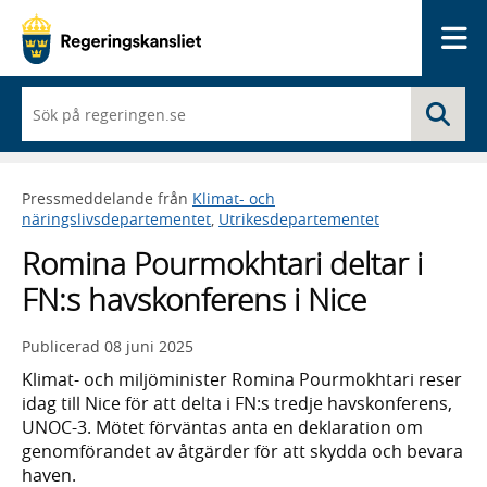
Me
När
Sö
du
börjar
skriva
så
Pressmeddelande från
Klimat- och
framträder
näringslivsdepartementet
,
Utrikesdepartementet
en
lista
Romina Pourmokhtari deltar i
med
sökförslag
FN:s havskonferens i Nice
Publicerad
08 juni 2025
Klimat- och miljöminister Romina Pourmokhtari reser
idag till Nice för att delta i FN:s tredje havskonferens,
UNOC-3. Mötet förväntas anta en deklaration om
genomförandet av åtgärder för att skydda och bevara
haven.