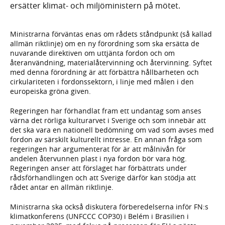
ersätter klimat- och miljöministern på mötet.
Ministrarna förväntas enas om rådets ståndpunkt (så kallad
allmän riktlinje) om en ny förordning som ska ersätta de
nuvarande direktiven om uttjänta fordon och om
återanvändning, materialåtervinning och återvinning. Syftet
med denna förordning är att förbättra hållbarheten och
cirkulariteten i fordonssektorn, i linje med målen i den
europeiska gröna given.
Regeringen har förhandlat fram ett undantag som anses
värna det rörliga kulturarvet i Sverige och som innebär att
det ska vara en nationell bedömning om vad som avses med
fordon av särskilt kulturellt intresse. En annan fråga som
regeringen har argumenterat för är att målnivån för
andelen återvunnen plast i nya fordon bör vara hög.
Regeringen anser att förslaget har förbättrats under
rådsförhandlingen och att Sverige därför kan stödja att
rådet antar en allmän riktlinje.
Ministrarna ska också diskutera förberedelserna inför FN:s
klimatkonferens (UNFCCC COP30) i Belém i Brasilien i