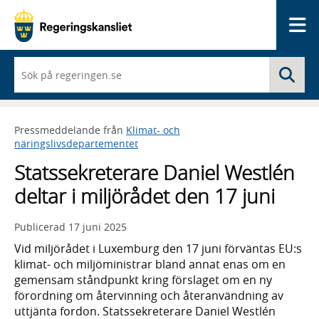
Me
När
Sö
du
börjar
skriva
så
Pressmeddelande från
Klimat- och
framträder
näringslivsdepartementet
en
lista
Statssekreterare Daniel Westlén
med
sökförslag
deltar i miljörådet den 17 juni
Publicerad
17 juni 2025
Vid miljörådet i Luxemburg den 17 juni förväntas EU:s
klimat- och miljöministrar bland annat enas om en
gemensam ståndpunkt kring förslaget om en ny
förordning om återvinning och återanvändning av
uttjänta fordon. Statssekreterare Daniel Westlén