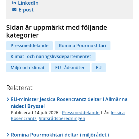
- öppnas i ny flik, extern webbplats,
LinkedIn
- öppnar din e-postklient,
E-post
Sidan är uppmärkt med följande
kategorier
Pressmeddelande
Romina Pourmokhtari
Klimat- och näringslivsdepartementet
Miljö och klimat
EU-rådsmöten
EU
Relaterat
EU-minister Jessica Rosencrantz deltar i Allmänna
rådet i Bryssel
Publicerad
14 juli 2026
·
Pressmeddelande
från
Jessica
Rosencrantz
,
Statsrådsberedningen
Romina Pourmokhtari deltar i miljörådet i