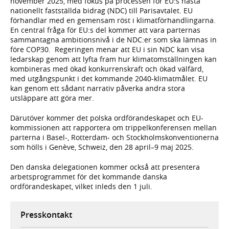
november 2025, med fokus på processen för EU:s nästa
nationellt fastställda bidrag (NDC) till Parisavtalet. EU
förhandlar med en gemensam röst i klimatförhandlingarna.
En central fråga för EU:s del kommer att vara parternas
sammantagna ambitionsnivå i de NDC:er som ska lämnas in
före COP30. Regeringen menar att EU i sin NDC kan visa
ledarskap genom att lyfta fram hur klimatomställningen kan
kombineras med ökad konkurrenskraft och ökad välfärd,
med utgångspunkt i det kommande 2040-klimatmålet. EU
kan genom ett sådant narrativ påverka andra stora
utsläppare att göra mer.
Därutöver kommer det polska ordförandeskapet och EU-
kommissionen att rapportera om trippelkonferensen mellan
parterna i Basel-, Rotterdam- och Stockholmskonventionerna
som hölls i Genève, Schweiz, den 28 april–9 maj 2025.
Den danska delegationen kommer också att presentera
arbetsprogrammet för det kommande danska
ordförandeskapet, vilket inleds den 1 juli.
Presskontakt