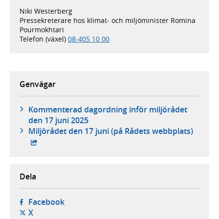
Niki Westerberg
Pressekreterare hos klimat- och miljöminister Romina
Pourmokhtari
Telefon (växel)
08-405 10 00
Genvägar
Kommenterad dagordning inför miljörådet
den 17 juni 2025
- exte
Miljörådet den 17 juni (på Rådets webbplats)
Dela
- öppnas i ny flik, extern webbplats,
Facebook
- öppnas i ny flik, extern webbplats,
X