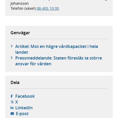
Johansson
Telefon (växel)
08-405 10 00
Genvägar
Artikel: Mot en högre vårdkapacitet i hela
landet
Pressmeddelande: Staten föreslås ta större
ansvar för vården
Dela
- öppnas i ny flik, extern webbplats,
Facebook
- öppnas i ny flik, extern webbplats,
X
- öppnas i ny flik, extern webbplats,
LinkedIn
- öppnar din e-postklient,
E-post