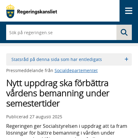
Me
När
Sö
du
börjar
skriva
så
framträder
Statsråd på denna sida som har entledigats
en
lista
Pressmeddelande från
Socialdepartementet
med
sökförslag
Nytt uppdrag ska förbättra
vårdens bemanning under
semestertider
Publicerad
27 augusti 2025
Regeringen ger Socialstyrelsen i uppdrag att ta fram
lösningar för bättre bemanning i vården under