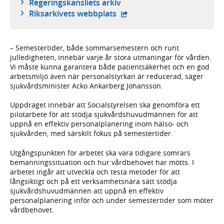
Regeringskansliets arkiv
- extern webbplats,
Riksarkivets webbplats
– Semestertider, både sommarsemestern och runt
julledigheten, innebär varje år stora utmaningar för vården.
Vi måste kunna garantera både patientsäkerhet och en god
arbetsmiljö även när personalstyrkan är reducerad, säger
sjukvårdsminister Acko Ankarberg Johansson.
Uppdraget innebär att Socialstyrelsen ska genomföra ett
pilotarbete för att stödja sjukvårdshuvudmännen för att
uppnå en effektiv personalplanering inom hälso- och
sjukvården, med särskilt fokus på semestertider.
Utgångspunkten för arbetet ska vara tidigare somrars
bemanningssituation och hur vårdbehovet har mötts. I
arbetet ingår att utveckla och testa metoder för att
långsiktigt och på ett verksamhetsnära sätt stödja
sjukvårdshuvudmännen att uppnå en effektiv
personalplanering inför och under semestertider som möter
vårdbehovet.