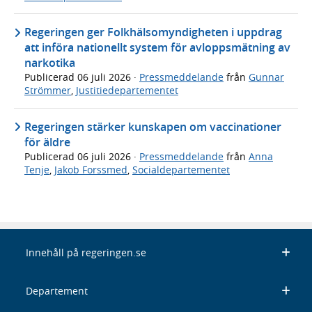
Regeringen ger Folkhälsomyndigheten i uppdrag
att införa nationellt system för avloppsmätning av
narkotika
Publicerad
06 juli 2026
·
Pressmeddelande
från
Gunnar
Strömmer
,
Justitiedepartementet
Regeringen stärker kunskapen om vaccinationer
för äldre
Publicerad
06 juli 2026
·
Pressmeddelande
från
Anna
Tenje
,
Jakob Forssmed
,
Socialdepartementet
Innehåll på regeringen.se
Departement