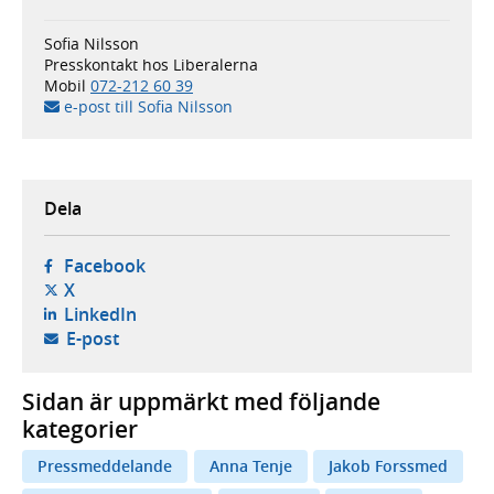
Sofia Nilsson
Presskontakt hos Liberalerna
Mobil
072-212 60 39
e-post till Sofia Nilsson
Dela
- öppnas i ny flik, extern webbplats,
Facebook
- öppnas i ny flik, extern webbplats,
X
- öppnas i ny flik, extern webbplats,
LinkedIn
- öppnar din e-postklient,
E-post
Sidan är uppmärkt med följande
kategorier
Pressmeddelande
Anna Tenje
Jakob Forssmed