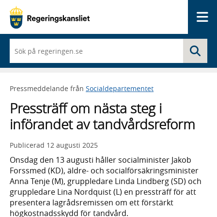
Me
När
Sö
du
börjar
skriva
så
Pressmeddelande från
Socialdepartementet
framträder
en
Pressträff om nästa steg i
lista
med
införandet av tandvårdsreform
sökförslag
Publicerad
12 augusti 2025
Onsdag den 13 augusti håller socialminister Jakob
Forssmed (KD), äldre- och socialförsäkringsminister
Anna Tenje (M), gruppledare Linda Lindberg (SD) och
gruppledare Lina Nordquist (L) en pressträff för att
presentera lagrådsremissen om ett förstärkt
högkostnadsskydd för tandvård.