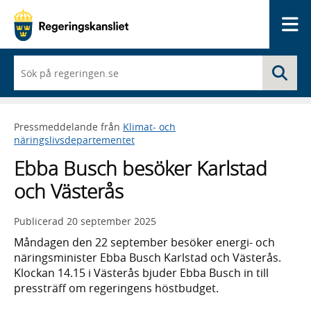
Me
När
Sö
du
börjar
skriva
så
Pressmeddelande från
Klimat- och
framträder
näringslivsdepartementet
en
lista
Ebba Busch besöker Karlstad
med
sökförslag
och Västerås
Publicerad
20 september 2025
Måndagen den 22 september besöker energi- och
näringsminister Ebba Busch Karlstad och Västerås.
Klockan 14.15 i Västerås bjuder Ebba Busch in till
pressträff om regeringens höstbudget.