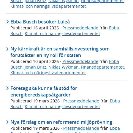
Busch
,
Johan Britz
,
Niklas Wykman
,
Finansdepartementet
,
Klimat- och näringslivsdepartementet
Ebba Busch besöker Luleå
Publicerad
16 april 2026
·
Pressmeddelande
från
Ebba
Busch
,
Klimat- och näringslivsdepartementet
Ny kärnkraft är en samhällsinvestering som
förutsätter en ny roll för staten
Publicerad
10 april 2026
·
Pressmeddelande
från
Ebba
Busch
,
Johan Britz
,
Niklas Wykman
,
Finansdepartementet
,
Klimat- och näringslivsdepartementet
Företag ska kunna få stöd för
energiberedskapsåtgärder
Publicerad
19 mars 2026
·
Pressmeddelande
från
Ebba
Busch
,
Klimat- och näringslivsdepartementet
Nya förslag om en reformerad miljöprövning
Publicerad
19 mars 2026
·
Pressmeddelande
från
Ebba