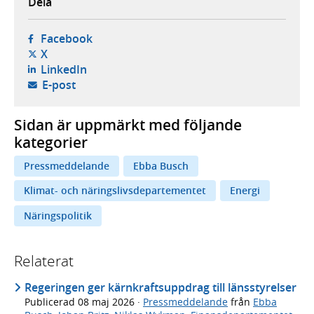
Dela
- öppnas i ny flik, extern webbplats,
Facebook
- öppnas i ny flik, extern webbplats,
X
- öppnas i ny flik, extern webbplats,
LinkedIn
- öppnar din e-postklient,
E-post
Sidan är uppmärkt med följande
kategorier
Pressmeddelande
Ebba Busch
Klimat- och näringslivsdepartementet
Energi
Näringspolitik
Relaterat
Regeringen ger kärnkraftsuppdrag till länsstyrelser
Publicerad
08 maj 2026
·
Pressmeddelande
från
Ebba