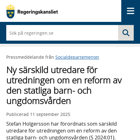
Me
När
Sö
du
börjar
skriva
så
Pressmeddelande från
Socialdepartementet
framträder
en
Ny särskild utredare för
lista
med
utredningen om en reform av
sökförslag
den statliga barn- och
ungdomsvården
Publicerad
11 september 2025
Stefan Holgersson har förordnats som särskild
utredare för utredningen om en reform av den
statliga barn- och ungdomsvården (S 2024:01).