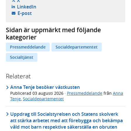
X
- öppnas i ny flik, extern webbplats,
LinkedIn
- öppnar din e-postklient,
E-post
Sidan är uppmärkt med följande
kategorier
Pressmeddelande
Socialdepartementet
Socialtjänst
Relaterat
Anna Tenje besöker västkusten
Publicerad
03 augusti 2026
·
Pressmeddelande
från
Anna
Tenje
,
Socialdepartementet
Uppdrag till Socialstyrelsen och Statens skolverk
att stärka arbetet med att förebygga och bekämpa
våld mot barn respektive säkerställa en obruten