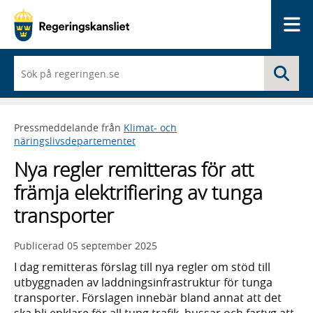
Me
När
Sö
du
börjar
skriva
så
Pressmeddelande från
Klimat- och
framträder
näringslivsdepartementet
en
lista
Nya regler remitteras för att
med
sökförslag
främja elektrifiering av tunga
transporter
Publicerad
05 september 2025
I dag remitteras förslag till nya regler om stöd till
utbyggnaden av laddningsinfrastruktur för tunga
transporter. Förslagen innebär bland annat att det
ska bli enklare för all tung trafik, bussar och fartyg att