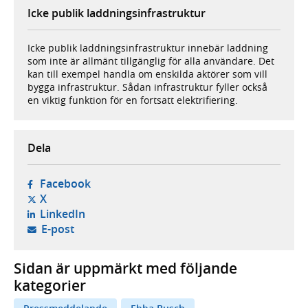
Icke publik laddningsinfrastruktur
Icke publik laddningsinfrastruktur innebär laddning
som inte är allmänt tillgänglig för alla användare. Det
kan till exempel handla om enskilda aktörer som vill
bygga infrastruktur. Sådan infrastruktur fyller också
en viktig funktion för en fortsatt elektrifiering.
Dela
- öppnas i ny flik, extern webbplats,
Facebook
- öppnas i ny flik, extern webbplats,
X
- öppnas i ny flik, extern webbplats,
LinkedIn
- öppnar din e-postklient,
E-post
Sidan är uppmärkt med följande
kategorier