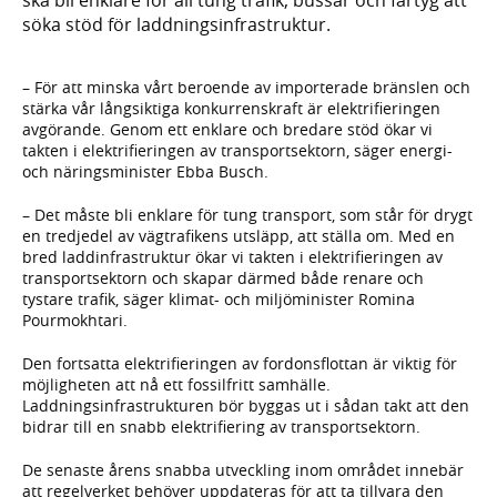
söka stöd för laddningsinfrastruktur.
– För att minska vårt beroende av importerade bränslen och
stärka vår långsiktiga konkurrenskraft är elektrifieringen
avgörande. Genom ett enklare och bredare stöd ökar vi
takten i elektrifieringen av transportsektorn, säger energi-
och näringsminister Ebba Busch.
– Det måste bli enklare för tung transport, som står för drygt
en tredjedel av vägtrafikens utsläpp, att ställa om. Med en
bred laddinfrastruktur ökar vi takten i elektrifieringen av
transportsektorn och skapar därmed både renare och
tystare trafik, säger klimat- och miljöminister Romina
Pourmokhtari.
Den fortsatta elektrifieringen av fordonsflottan är viktig för
möjligheten att nå ett fossilfritt samhälle.
Laddningsinfrastrukturen bör byggas ut i sådan takt att den
bidrar till en snabb elektrifiering av transportsektorn.
De senaste årens snabba utveckling inom området innebär
att regelverket behöver uppdateras för att ta tillvara den