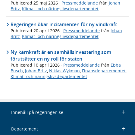
Publicerad
25 maj 2026
·
Pressmeddelande
från
Johan
Britz
,
Klimat- och näringslivsdepartementet
Regeringen ökar incitamenten för ny vindkraft
Publicerad
20 april 2026
·
Pressmeddelande
från
Johan
Britz
,
Klimat- och näringslivsdepartementet
Ny kärnkraft är en samhällsinvestering som
förutsätter en ny roll för staten
Publicerad
10 april 2026
·
Pressmeddelande
från
Ebba
Busch
,
Johan Britz
,
Niklas Wykman
,
Finansdepartementet
,
Klimat- och näringslivsdepartementet
Innehåll på regeringen.se
Departement