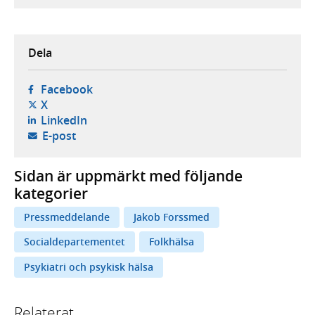
Dela
- öppnas i ny flik, extern webbplats,
Facebook
- öppnas i ny flik, extern webbplats,
X
- öppnas i ny flik, extern webbplats,
LinkedIn
- öppnar din e-postklient,
E-post
Sidan är uppmärkt med följande
kategorier
Pressmeddelande
Jakob Forssmed
Socialdepartementet
Folkhälsa
Psykiatri och psykisk hälsa
Relaterat