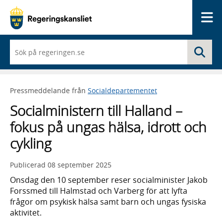
Me
När
Sö
du
börjar
skriva
så
Pressmeddelande från
Socialdepartementet
framträder
en
Socialministern till Halland –
lista
med
fokus på ungas hälsa, idrott och
sökförslag
cykling
Publicerad
08 september 2025
Onsdag den 10 september reser socialminister Jakob
Forssmed till Halmstad och Varberg för att lyfta
frågor om psykisk hälsa samt barn och ungas fysiska
aktivitet.