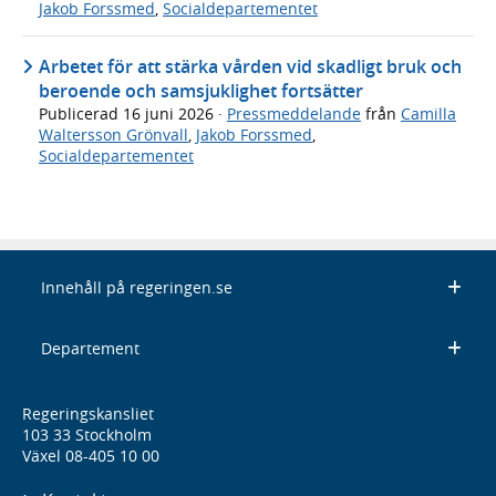
Jakob Forssmed
,
Socialdepartementet
Arbetet för att stärka vården vid skadligt bruk och
beroende och samsjuklighet fortsätter
Publicerad
16 juni 2026
·
Pressmeddelande
från
Camilla
Waltersson Grönvall
,
Jakob Forssmed
,
Socialdepartementet
Innehåll på regeringen.se
Departement
Regeringskansliet
103 33 Stockholm
Växel 08-405 10 00