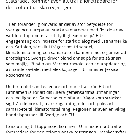
Statsrådet kommer även att träffa företrädare för
den colombianska regeringen.
– I en föränderlig omvärld är det av stor betydelse för
Sverige och Europa att stärka samarbetet med fler delar av
världen. Toppmötet är ett tydligt exempel på EU:s
engagemang och intresse för stärkt dialog med Latinamerika
och Karibien, särskilt i frågor som frihandel,
klimatomställning och samarbete i kampen mot organiserad
brottslighet. Sverige driver bland annat på för att så snart
som möjligt få på plats Mercosuravtalet och en uppdatering
av handelsavtalet med Mexiko, säger EU-minister Jessica
Rosencrantz.
Under mötet samlas ledare och ministrar från EU och
Latinamerika för att diskutera gemensamma utmaningar
och möjligheter. Samarbetet omfattar frågor som sträcker
sig från demokrati, mänskliga rättigheter och polisiärt
samarbete till klimatomställning. Regionen är även en viktig
handelspartner till Sverige och EU.
I anslutning till toppmötet kommer EU-ministern att träffa
företrädare för den colombianska regeringen. Besöket syftar