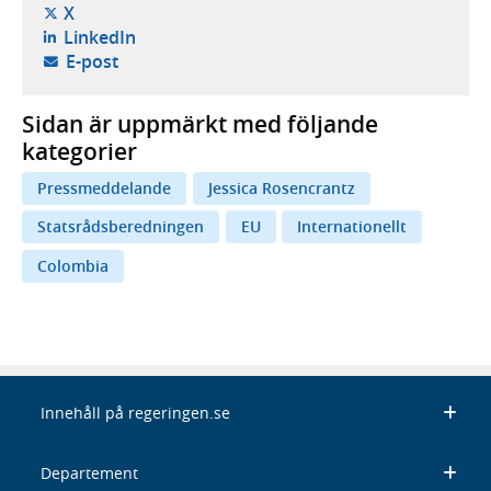
- öppnas i ny flik, extern webbplats,
X
- öppnas i ny flik, extern webbplats,
LinkedIn
- öppnar din e-postklient,
E-post
Sidan är uppmärkt med följande
kategorier
Pressmeddelande
Jessica Rosencrantz
Statsrådsberedningen
EU
Internationellt
Colombia
Innehåll på regeringen.se
Departement