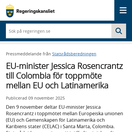
Me
När
Sö
du
börjar
skriva
så
Pressmeddelande från
Statsrådsberedningen
framträder
en
EU-minister Jessica Rosencrantz
lista
med
till Colombia för toppmöte
sökförslag
mellan EU och Latinamerika
Publicerad
09 november 2025
Den 9 november deltar EU-minister Jessica
Rosencrantz i toppmötet mellan Europeiska unionen
(EU) och Gemenskapen för Latinamerika och
Karibiens stater (CELAC) i Santa Marta, Colombia.