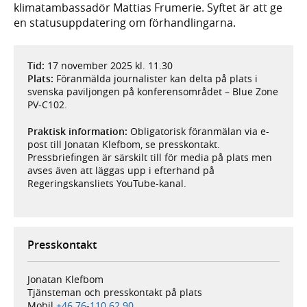
klimatambassadör Mattias Frumerie. Syftet är att ge
en statusuppdatering om förhandlingarna.
Tid:
17 november 2025 kl. 11.30
Plats:
Föranmälda journalister kan delta på plats i
svenska paviljongen på konferensområdet – Blue Zone
PV-C102.
Praktisk information:
Obligatorisk föranmälan via e-
post till Jonatan Klefbom, se presskontakt.
Pressbriefingen är särskilt till för media på plats men
avses även att läggas upp i efterhand på
Regeringskansliets YouTube-kanal.
Presskontakt
Jonatan Klefbom
Tjänsteman och presskontakt på plats
Mobil
+46 76-110 62 90