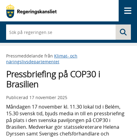
Me
När
Sö
du
börjar
skriva
så
Pressmeddelande från
Klimat- och
framträder
näringslivsdepartementet
en
lista
Pressbriefing på COP30 i
med
sökförslag
Brasilien
Publicerad
17 november 2025
Måndagen 17 november kl. 11.30 lokal tid i Belém,
15.30 svensk tid, bjuds media in till en pressbriefing
på plats i den svenska paviljongen på COP30 i
Brasilien. Medverkar gör statssekreterare Helena
Dyrssen samt Sveriges chefsförhandlare och