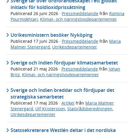
Sverige tar över ordförandeskapet i ett globalt
initiativ för koldioxidprissättning
Publicerad
26 juni 2026
·
Pressmeddelande
från
Romina
Pourmokhtari
,
Klimat- och näringslivsdepartementet
Utrikesministern besöker Nyköping
Publicerad
17 juni 2026
·
Pressmeddelande
från
Maria
Malmer Stenergard
,
Utrikesdepartementet
Sverige och Indien fördjupar klimatsamarbetet
Publicerad
21 maj 2026
·
Pressmeddelande
från
Johan
Britz
,
Klimat- och näringslivsdepartementet
Sverige och Indien breddar och fördjupar det
strategiska samarbetet
Publicerad
17 maj 2026
·
Artikel
från
Maria Malmer
Stenergard
,
Ulf Kristersson
,
Statsrådsberedningen
,
Utrikesdepartementet
Statssekreterare Westlén deltar i det nordiska