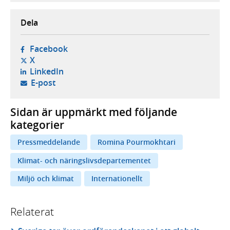
Dela
- öppnas i ny flik, extern webbplats,
Facebook
- öppnas i ny flik, extern webbplats,
X
- öppnas i ny flik, extern webbplats,
LinkedIn
- öppnar din e-postklient,
E-post
Sidan är uppmärkt med följande
kategorier
Pressmeddelande
Romina Pourmokhtari
Klimat- och näringslivsdepartementet
Miljö och klimat
Internationellt
Relaterat