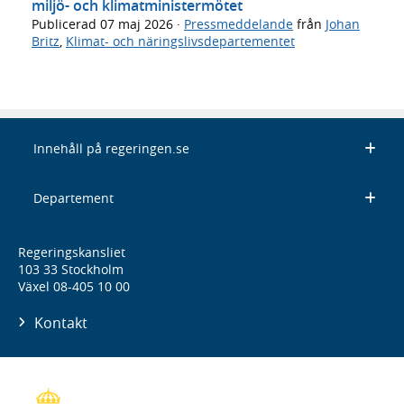
miljö- och klimatministermötet
Publicerad
07 maj 2026
·
Pressmeddelande
från
Johan
Britz
,
Klimat- och näringslivsdepartementet
Innehåll på regeringen.se
Departement
Regeringskansliet
103 33 Stockholm
Växel 08-405 10 00
Kontakt