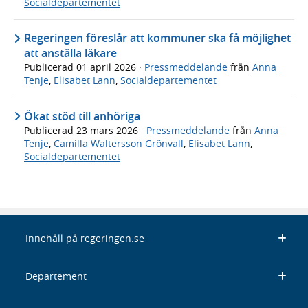
Socialdepartementet
Regeringen föreslår att kommuner ska få möjlighet
att anställa läkare
Publicerad
01 april 2026
·
Pressmeddelande
från
Anna
Tenje
,
Elisabet Lann
,
Socialdepartementet
Ökat stöd till anhöriga
Publicerad
23 mars 2026
·
Pressmeddelande
från
Anna
Tenje
,
Camilla Waltersson Grönvall
,
Elisabet Lann
,
Socialdepartementet
Innehåll på regeringen.se
Departement