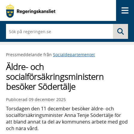
Me
När
Sö
du
börjar
skriva
så
Pressmeddelande från
Socialdepartementet
framträder
en
Äldre- och
lista
med
socialförsäkringsministern
sökförslag
besöker Södertälje
Publicerad
09 december 2025
Torsdagen den 11 december besöker äldre- och
socialförsäkringsminister Anna Tenje Södertälje för
att bland annat ta del av kommunens arbete med god
och nära vård.