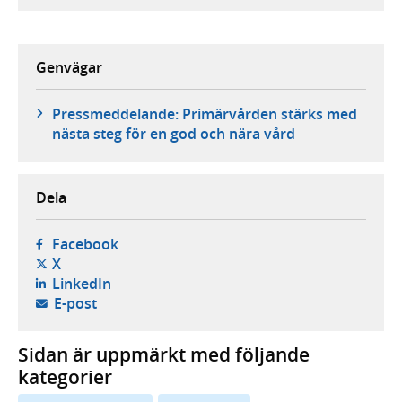
Genvägar
Pressmeddelande: Primärvården stärks med
nästa steg för en god och nära vård
Dela
- öppnas i ny flik, extern webbplats,
Facebook
- öppnas i ny flik, extern webbplats,
X
- öppnas i ny flik, extern webbplats,
LinkedIn
- öppnar din e-postklient,
E-post
Sidan är uppmärkt med följande
kategorier