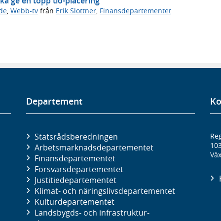
ska ge en topp tio-placering
de
,
Webb-tv
från
Erik Slottner
,
Finansdepartementet
Departement
Ko
Statsrådsberedningen
Reg
10
Arbetsmarknads­departementet
Väx
Finans­departementet
Försvars­departementet
Justitie­departementet
Klimat- och näringslivs­departementet
Kultur­departementet
Landsbygds- och infrastruktur­