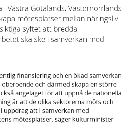
a i Västra Götalands, Västernorrlands
skapa mötesplatser mellan näringsliv
iktiga syftet att bredda
 Arbetet ska ske i samverkan med
fentlig finansiering och en ökad samverkan
rns oberoende och därmed skapa en större
också angeläget för att uppnå de nationella
ning är att de olika sektorerna möts och
r i uppdrag att i samverkan med
ns mötesplatser, säger kulturminister