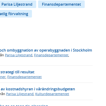
Parisa Liljestrand
Finansdepartementet
atlig förvaltning
g och ombyggnation av operabyggnaden i Stockholm
rån
Parisa Liljestrand
,
Finansdepartementet
,
trategi till resultat
tner
,
Finansdepartementet
en av kostnadshyran i vårändringsbudgeten
rån
Parisa Liljestrand
,
Kulturdepartementet