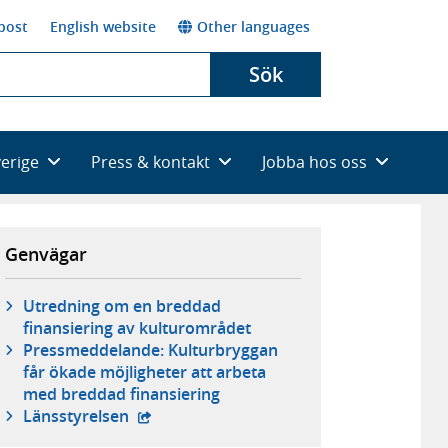
post
English website
Other languages
Sök
verige
Press & kontakt
Jobba hos oss
Genvägar
Utredning om en breddad
finansiering av kulturområdet
Pressmeddelande: Kulturbryggan
får ökade möjligheter att arbeta
med breddad finansiering
- extern webbplats,
Länsstyrelsen