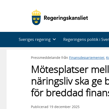
Huvudnavigering
Sveriges regering
Regeringens politik i Sve
Pressmeddelande från
Finansdepartementet
,
K
Mötesplatser mell
näringsliv ska ge 
för breddad finans
Publicerad
19 december 2025