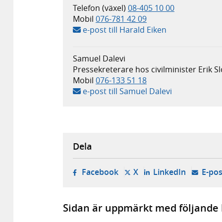
Telefon (växel)
08-405 10 00
Mobil
076-781 42 09
e-post till Harald Eiken
Samuel Dalevi
Pressekreterare hos civilminister Erik S
Mobil
076-133 51 18
e-post till Samuel Dalevi
Dela
- öppnas i ny flik, extern w
- öppnas i ny flik, ext
- öppnas i
Facebook
X
LinkedIn
E-pos
Sidan är uppmärkt med följande 