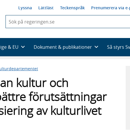
Lyssna
Lättläst
Teckenspråk
Prenumerera via e-
När
du
börjar
skriva
så
rige & EU
Dokument & publikationer
Så styrs S
framträder
en
lista
ulturdepartementet
med
sökförslag
an kultur och
bättre förutsättningar
iering av kulturlivet