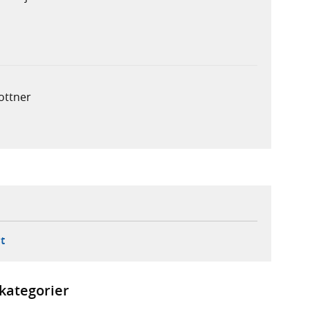
lottner
ebbplats,
ern webbplats,
 ny flik, extern webbplats,
- öppnar din e-postklient,
t
kategorier