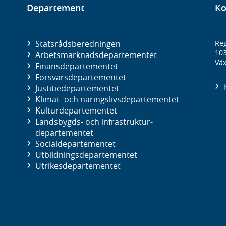
Departement
Ko
Statsrådsberedningen
Reg
10
Arbetsmarknads­departementet
Väx
Finans­departementet
Försvars­departementet
Justitie­departementet
Klimat- och näringslivs­departementet
Kultur­departementet
Landsbygds- och infrastruktur­
departementet
Social­departementet
Utbildnings­departementet
Utrikes­departementet