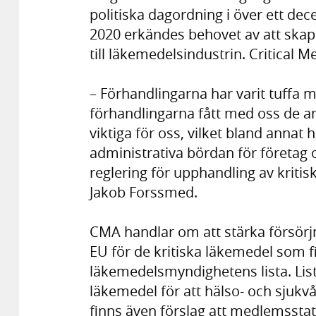
politiska dagordning i över ett de
2020 erkändes behovet av att skap
till läkemedelsindustrin. Critical M
– Förhandlingarna har varit tuffa m
förhandlingarna fått med oss de a
viktiga för oss, vilket bland annat
administrativa bördan för företag o
reglering för upphandling av kritis
Jakob Forssmed.
CMA handlar om att stärka försörj
EU för de kritiska läkemedel som 
läkemedelsmyndighetens lista. Lis
läkemedel för att hälso- och sjuk
finns även förslag att medlemssta