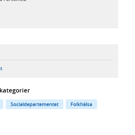
ebbplats,
ern webbplats,
 ny flik, extern webbplats,
- öppnar din e-postklient,
t
kategorier
Socialdepartementet
Folkhälsa