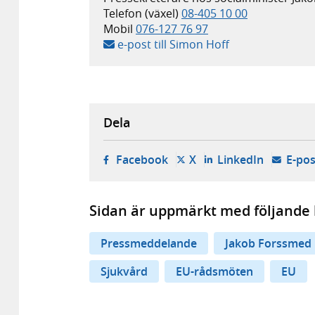
Telefon (växel)
08-405 10 00
Mobil
076-127 76 97
e-post till Simon Hoff
Dela
- öppnas i ny flik, extern w
- öppnas i ny flik, ext
- öppnas i
Facebook
X
LinkedIn
E-pos
Sidan är uppmärkt med följande 
Pressmeddelande
Jakob Forssmed
Sjukvård
EU-rådsmöten
EU