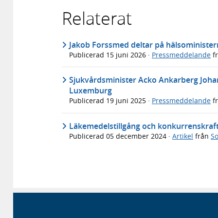
Relaterat
Jakob Forssmed deltar på hälsoministe
Publicerad
15 juni 2026
·
Pressmeddelande
f
Sjukvårdsminister Acko Ankarberg Johan
Luxemburg
Publicerad
19 juni 2025
·
Pressmeddelande
f
Läkemedelstillgång och konkurrenskraft 
Publicerad
05 december 2024
·
Artikel
från
So