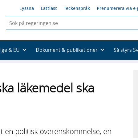
Lyssna
Lättläst
Teckenspråk
Prenumerera via e-
När
du
börjar
skriva
så
rige & EU
Dokument & publikationer
Så styrs S
framträder
en
lista
med
sökförslag
tiska läkemedel ska
it en politisk överenskommelse, en