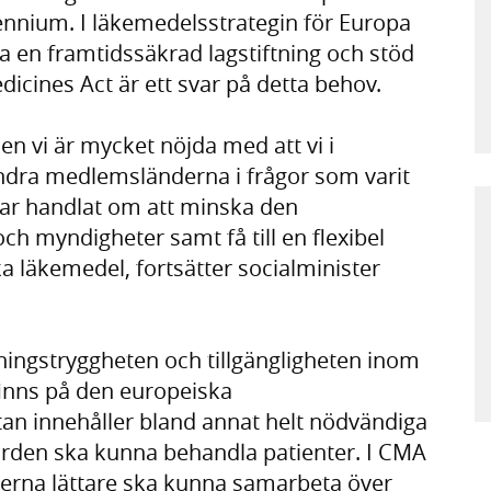
cennium. I läkemedelsstrategin för Europa
a en framtidssäkrad lagstiftning och stöd
edicines Act är ett svar på detta behov.
en vi är mycket nöjda med att vi i
ndra medlemsländerna i frågor som varit
 har handlat om att minska den
ch myndigheter samt få till en flexibel
ka läkemedel, fortsätter socialminister
ningstryggheten och tillgängligheten inom
finns på den europeiska
tan innehåller bland annat helt nödvändiga
vården ska kunna behandla patienter. I CMA
terna lättare ska kunna samarbeta över