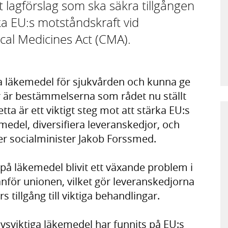
ett lagförslag som ska säkra tillgången
rka EU:s motståndskraft vid
tical Medicines Act (CMA).
iska läkemedel för sjukvården och kunna ge
r är bestämmelserna som rådet nu ställt
ta är ett viktigt steg mot att stärka EU:s
edel, diversifiera leveranskedjor, och
er socialminister Jakob Forssmed.
på läkemedel blivit ett växande problem i
nför unionen, vilket gör leveranskedjorna
 tillgång till viktiga behandlingar.
livsviktiga läkemedel har funnits på EU:s