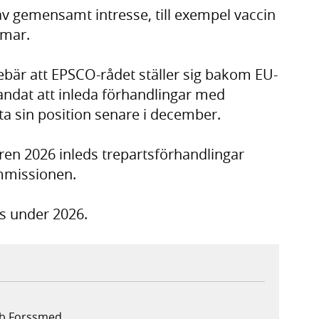
v gemensamt intresse, till exempel vaccin
omar.
nebär att EPSCO-rådet ställer sig bakom EU-
ndat att inleda förhandlingar med
a sin position senare i december.
en 2026 inleds trepartsförhandlingar
mmissionen.
as under 2026.
ob Forssmed