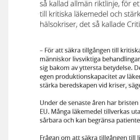
så kallad allmän riktlinje, för 
till kritiska läkemedel och stä
hälsokriser, det så kallade Cri
– För att säkra tillgången till krit
människor livsviktiga behandlinga
sig bakom av yttersta betydelse. Det
egen produktionskapacitet av läkem
stärka beredskapen vid kriser, säg
Under de senaste åren har bristen 
EU. Många läkemedel tillverkas uta
sårbara och kan begränsa patienters
Frågan om att säkra tillgången till 