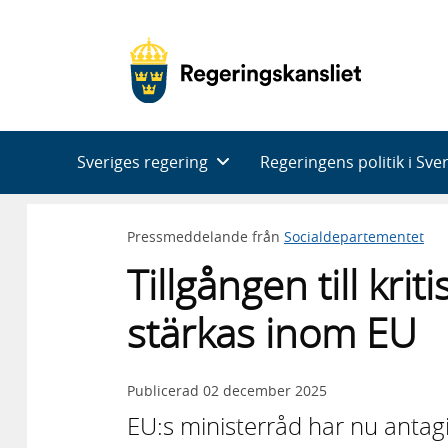
Huvudnavigering
Sveriges regering
Regeringens politik i Sve
Pressmeddelande från
Socialdepartementet
Tillgången till kri
stärkas inom EU
Publicerad
02 december 2025
EU:s ministerråd har nu antag