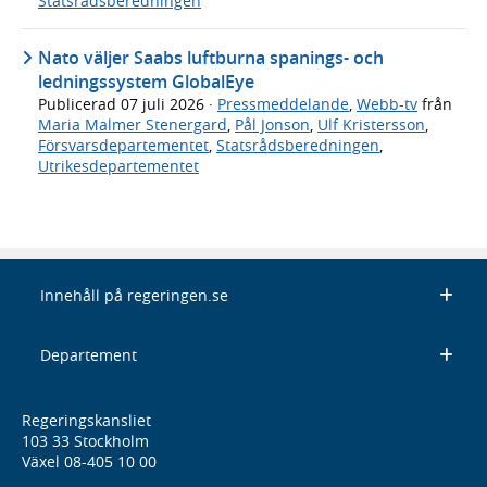
Statsrådsberedningen
Nato väljer Saabs luftburna spanings- och
ledningssystem GlobalEye
Publicerad
07 juli 2026
·
Pressmeddelande
,
Webb-tv
från
Maria Malmer Stenergard
,
Pål Jonson
,
Ulf Kristersson
,
Försvarsdepartementet
,
Statsrådsberedningen
,
Utrikesdepartementet
Innehåll på regeringen.se
Departement
Regeringskansliet
103 33 Stockholm
Växel 08-405 10 00