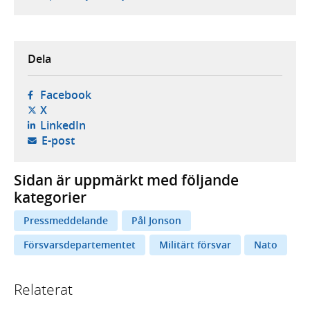
Dela
- öppnas i ny flik, extern webbplats,
Facebook
- öppnas i ny flik, extern webbplats,
X
- öppnas i ny flik, extern webbplats,
LinkedIn
- öppnar din e-postklient,
E-post
Sidan är uppmärkt med följande
kategorier
Pressmeddelande
Pål Jonson
Försvarsdepartementet
Militärt försvar
Nato
Relaterat