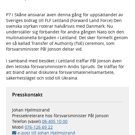
P7 i Skåne ansvarar även denna gång för uppsättandet av
Sveriges bidrag till FLF Lettland (Forward Land Force) Den
svenska styrkan roterar halvårsvis med Danmark. Nu
underställer sig förbandet för andra gången Nato och den
multinationella brigaden i Lettland. Det sker formellt genom
en så kallad Transfer of Authority (ToE) ceremoni, som
försvarsminister Pål Jonson deltar vid.
I samband med besöket i Lettland träffar Pål Jonson även
den lettiska försvarsministern Andis Spruds. De träffas för
att bland annat diskutera försvarsmaterielsamarbete,
säkerhetsläget och stöd till Ukraina.
Presskontakt
Johan Hjelmstrand
Pressekreterare hos försvarsminister Pål Jonson
Telefon (växel)
08-405 10 00
Mobil
076-126 69 22
e-post till Johan Hjelmstrand