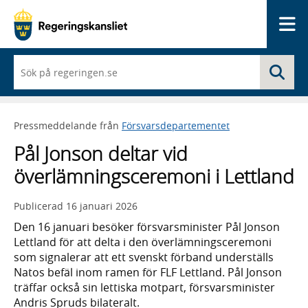
Me
När
Sö
du
börjar
skriva
så
Pressmeddelande från
Försvarsdepartementet
framträder
en
Pål Jonson deltar vid
lista
med
överlämningsceremoni i Lettland
sökförslag
Publicerad
16 januari 2026
Den 16 januari besöker försvarsminister Pål Jonson
Lettland för att delta i den överlämningsceremoni
som signalerar att ett svenskt förband underställs
Natos befäl inom ramen för FLF Lettland. Pål Jonson
träffar också sin lettiska motpart, försvarsminister
Andris Spruds bilateralt.