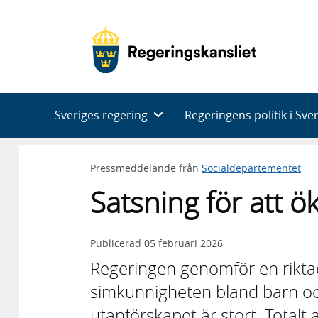
Huvudnavigering
Sveriges regering
Regeringens politik i Sve
Pressmeddelande från
Socialdepartementet
Satsning för att 
Publicerad
05 februari 2026
Regeringen genomför en riktad
simkunnigheten bland barn o
utanförskapet är stort. Totalt 