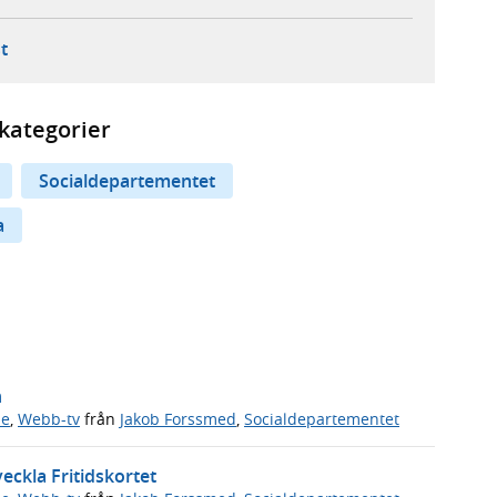
ebbplats,
ern webbplats,
 ny flik, extern webbplats,
- öppnar din e-postklient,
t
kategorier
Socialdepartementet
a
n
de
,
Webb-tv
från
Jakob Forssmed
,
Socialdepartementet
eckla Fritidskortet