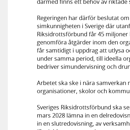
därmed finns ett behov av riktade 
Regeringen har därför beslutat om t
simkunnigheten i Sverige där utanf
Riksidrottsförbund får 45 miljoner
genomföra åtgärder inom den orga
får samtidigt i uppdrag att utlysa 
under samma period, till ideella o
bedriver simundervisning och dru
Arbetet ska ske i nära samverkan m
organisationer, skolor och kommu
Sveriges Riksidrottsförbund ska s
mars 2028 lämna in en delredovis
in en slutredovisning, av verksamhe