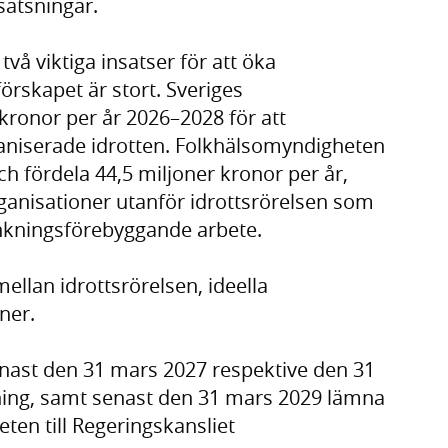
satsningar.
vå viktiga insatser för att öka
örskapet är stort. Sveriges
 kronor per år 2026–2028 för att
niserade idrotten. Folkhälsomyndigheten
och fördela 44,5 miljoner kronor per år,
rganisationer utanför idrottsrörelsen som
nkningsförebyggande arbete.
ellan idrottsrörelsen, ideella
ner.
enast den 31 mars 2027 respektive den 31
ning, samt senast den 31 mars 2029 lämna
ten till Regeringskansliet