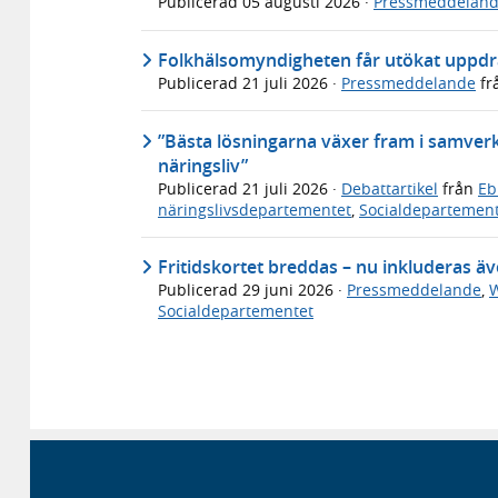
Publicerad
05 augusti 2026
·
Pressmeddelan
Folkhälsomyndigheten får utökat uppdra
Publicerad
21 juli 2026
·
Pressmeddelande
fr
”Bästa lösningarna växer fram i samverka
näringsliv”
Publicerad
21 juli 2026
·
Debattartikel
från
Eb
näringslivsdepartementet
,
Socialdepartemen
Fritidskortet breddas – nu inkluderas ä
Publicerad
29 juni 2026
·
Pressmeddelande
,
W
Socialdepartementet