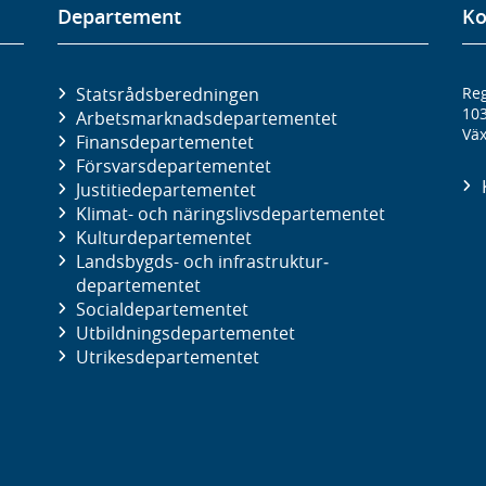
Departement
Ko
Statsrådsberedningen
Reg
10
Arbetsmarknads­departementet
Väx
Finans­departementet
Försvars­departementet
Justitie­departementet
Klimat- och näringslivs­departementet
Kultur­departementet
Landsbygds- och infrastruktur­
departementet
Social­departementet
Utbildnings­departementet
Utrikes­departementet