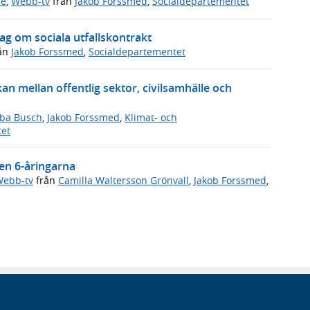
de
,
Webb-tv
från
Jakob Forssmed
,
Socialdepartementet
g om sociala utfallskontrakt
ån
Jakob Forssmed
,
Socialdepartementet
n mellan offentlig sektor, civilsamhälle och
ba Busch
,
Jakob Forssmed
,
Klimat- och
tet
ven 6-åringarna
ebb-tv
från
Camilla Waltersson Grönvall
,
Jakob Forssmed
,