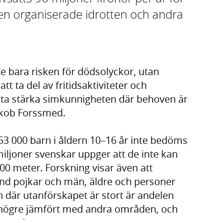
en organiserade idrotten och andra
e bara risken för dödsolyckor, utan
t ta del av fritidsaktiviteter och
tsätta stärka simkunnigheten där behoven är
Jakob Forssmed.
53 000 barn i åldern 10–16 år inte bedöms
miljoner svenskar uppger att de inte kan
0 meter. Forskning visar även att
and pojkar och män, äldre och personer
där utanförskapet är stort är andelen
högre jämfört med andra områden, och