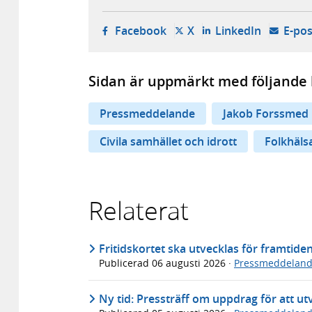
- öppnas i ny flik, extern w
- öppnas i ny flik, ext
- öppnas i
Facebook
X
LinkedIn
E-pos
Sidan är uppmärkt med följande 
Pressmeddelande
Jakob Forssmed
Civila samhället och idrott
Folkhäls
Relaterat
Fritidskortet ska utvecklas för framtide
Publicerad
06 augusti 2026
·
Pressmeddelan
Ny tid: Pressträff om uppdrag för att utv