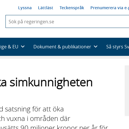
Lyssna
Lättläst
Teckenspråk
Prenumerera via e-
När
du
börjar
skriva
så
rige & EU
Dokument & publikationer
Så styrs S
framträder
en
lista
med
sökförslag
öka simkunnigheten
 satsning för att öka
ch vuxna i områden där
avsätts 90 miljoner kronor per år för