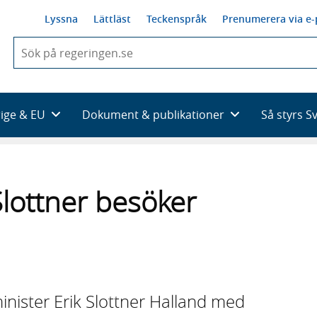
Lyssna
Lättläst
Teckenspråk
Prenumerera via e-
När
du
börjar
skriva
så
rige & EU
Dokument & publikationer
Så styrs S
framträder
en
lista
med
sökförslag
 Slottner besöker
inister Erik Slottner Halland med