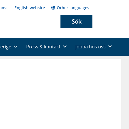
post
English website
Other languages
Sök
verige
Press & kontakt
Jobba hos oss