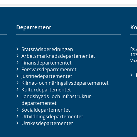
Departement
Ko
Statsrådsberedningen
Reg
10
Arbetsmarknads­departementet
Väx
Finans­departementet
Försvars­departementet
Justitie­departementet
Klimat- och näringslivs­departementet
Kultur­departementet
Landsbygds- och infrastruktur­
departementet
Social­departementet
Utbildnings­departementet
Utrikes­departementet