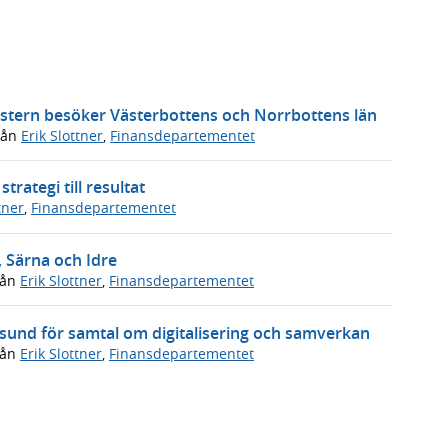
inistern besöker Västerbottens och Norrbottens län
rån
Erik Slottner
,
Finansdepartementet
trategi till resultat
tner
,
Finansdepartementet
, Särna och Idre
rån
Erik Slottner
,
Finansdepartementet
ersund för samtal om digitalisering och samverkan
rån
Erik Slottner
,
Finansdepartementet