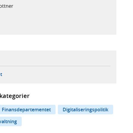
lottner
ebbplats,
ern webbplats,
 ny flik, extern webbplats,
- öppnar din e-postklient,
t
kategorier
Finansdepartementet
Digitaliseringspolitik
rvaltning