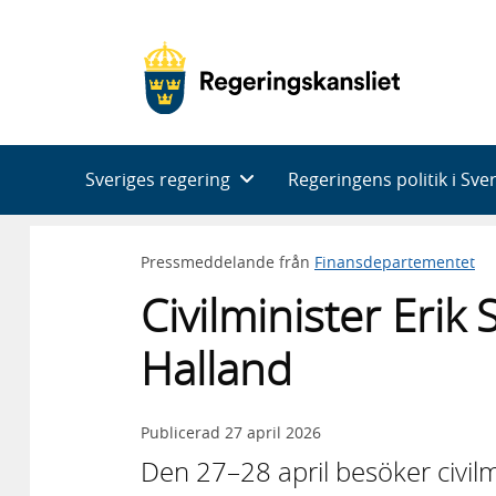
Huvudnavigering
Sveriges regering
Regeringens politik i Sve
Pressmeddelande från
Finansdepartementet
Civilminister Erik
Halland
Publicerad
27 april 2026
Den 27–28 april besöker civilm