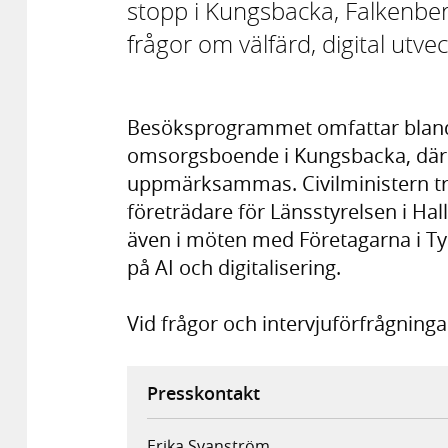
stopp i Kungsbacka, Falkenbe
frågor om välfärd, digital utve
Besöksprogrammet omfattar bland 
omsorgsboende i Kungsbacka, där 
uppmärksammas. Civilministern tr
företrädare för Länsstyrelsen i Hal
även i möten med Företagarna i Ty
på AI och digitalisering.
Vid frågor och intervjuförfrågninga
Presskontakt
Erika Svanström