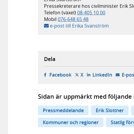
Pressekreterare hos civilminister Erik S
Telefon (växel)
08-405 10 00
Mobil
076-648 65 48
e-post till Erika Svanström
Dela
- öppnas i ny flik, extern w
- öppnas i ny flik, ext
- öppnas i
Facebook
X
LinkedIn
E-pos
Sidan är uppmärkt med följande 
Pressmeddelande
Erik Slottner
Kommuner och regioner
Statlig fö