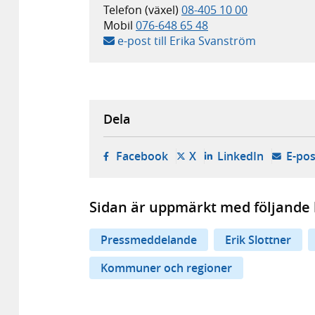
Telefon (växel)
08-405 10 00
Mobil
076-648 65 48
e-post till Erika Svanström
Dela
- öppnas i ny flik, extern w
- öppnas i ny flik, ext
- öppnas i
Facebook
X
LinkedIn
E-pos
Sidan är uppmärkt med följande 
Pressmeddelande
Erik Slottner
Kommuner och regioner