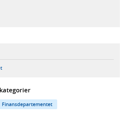
ebbplats,
ern webbplats,
 ny flik, extern webbplats,
- öppnar din e-postklient,
t
kategorier
Finansdepartementet