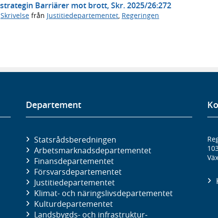
trategin Barriärer mot brott, Skr. 2025/26:272
,
Skrivelse
från
Justitiedepartementet
,
Regeringen
Departement
Ko
Statsrådsberedningen
Reg
10
Arbetsmarknads­departementet
Väx
Finans­departementet
Försvars­departementet
Justitie­departementet
Klimat- och näringslivs­departementet
Kultur­departementet
Landsbygds- och infrastruktur­