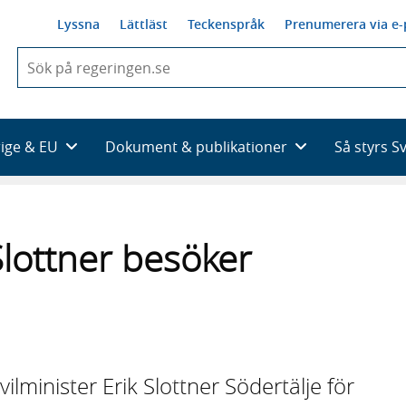
Lyssna
Lättläst
Teckenspråk
Prenumerera via e-
När
du
börjar
skriva
så
rige & EU
Dokument & publikationer
Så styrs S
framträder
en
lista
med
sökförslag
 Slottner besöker
ilminister Erik Slottner Södertälje för