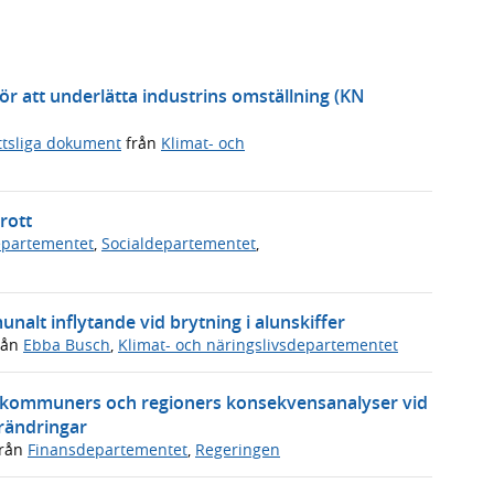
 för att underlätta industrins omställning (KN
ttsliga dokument
från
Klimat- och
rott
departementet
,
Socialdepartementet
,
alt inflytande vid brytning i alunskiffer
rån
Ebba Busch
,
Klimat- och näringslivsdepartementet
ra kommuners och regioners konsekvensanalyser vid
rändringar
rån
Finansdepartementet
,
Regeringen