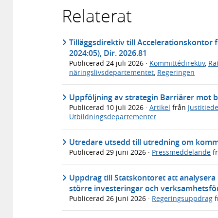
Relaterat
Tilläggsdirektiv till Accelerationskontor
2024:05), Dir. 2026.81
Publicerad
24 juli 2026
·
Kommittédirektiv
,
Rä
näringslivsdepartementet
,
Regeringen
Uppföljning av strategin Barriärer mot b
Publicerad
10 juli 2026
·
Artikel
från
Justitie
Utbildningsdepartementet
Utredare utsedd till utredning om kommun
Publicerad
29 juni 2026
·
Pressmeddelande
f
Uppdrag till Statskontoret att analyse
större investeringar och verksamhetsfö
Publicerad
26 juni 2026
·
Regeringsuppdrag
f