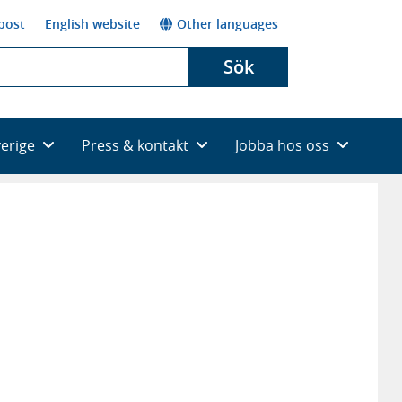
post
English website
Other languages
Sök
verige
Press & kontakt
Jobba hos oss