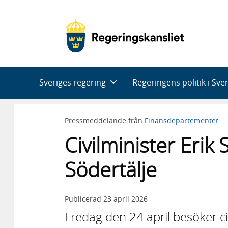
Huvudnavigering
Sveriges regering
Regeringens politik i Sve
Pressmeddelande från
Finansdepartementet
Civilminister Erik
Södertälje
Publicerad
23 april 2026
Fredag den 24 april besöker civ