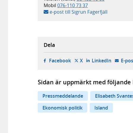
Mobil
076-110 73 37
e-post till Sigrun Fagerfjäll
Dela
- öppnas i ny flik, extern w
- öppnas i ny flik, ext
- öppnas i
Facebook
X
LinkedIn
E-pos
Sidan är uppmärkt med följande 
Pressmeddelande
Elisabeth Svant
Ekonomisk politik
Island