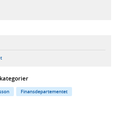
ebbplats,
ern webbplats,
 ny flik, extern webbplats,
- öppnar din e-postklient,
t
kategorier
esson
Finansdepartementet