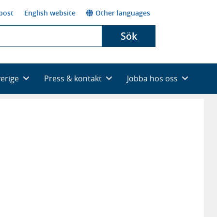
post
English website
Other languages
Sök
verige
Press & kontakt
Jobba hos oss