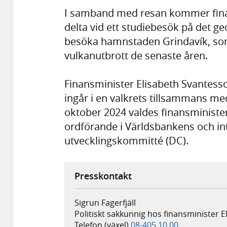
I samband med resan kommer fina
delta vid ett studiebesök på det g
besöka hamnstaden Grindavík, som
vulkanutbrott de senaste åren.
Finansminister Elisabeth Svantesso
ingår i en valkrets tillsammans me
oktober 2024 valdes finansminister
ordförande i Världsbankens och int
utvecklingskommitté (DC).
Presskontakt
Sigrun Fagerfjäll
Politiskt sakkunnig hos finansminister 
Telefon (växel)
08-405 10 00