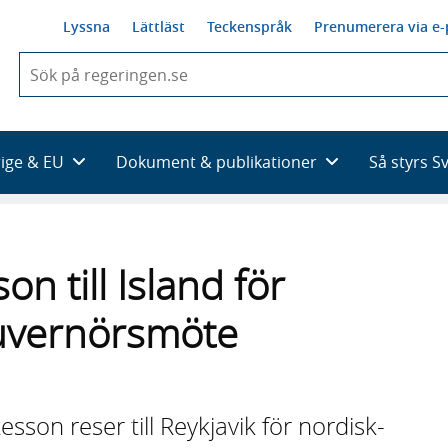
Lyssna
Lättläst
Teckenspråk
Prenumerera via e-
När
du
börjar
skriva
så
rige & EU
Dokument & publikationer
Så styrs S
framträder
en
lista
med
sökförslag
n till Island för
guvernörsmöte
sson reser till Reykjavik för nordisk-