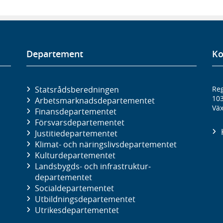
Departement
Ko
Statsrådsberedningen
Reg
10
Arbetsmarknads­departementet
Väx
Finans­departementet
Försvars­departementet
Justitie­departementet
Klimat- och näringslivs­departementet
Kultur­departementet
Landsbygds- och infrastruktur­
departementet
Social­departementet
Utbildnings­departementet
Utrikes­departementet