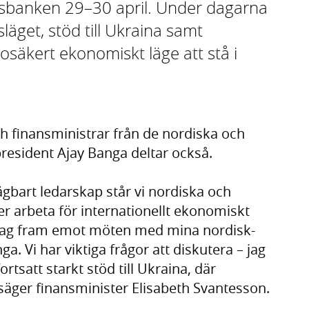
ldsbanken 29–30 april. Under dagarna
get, stöd till Ukraina samt
 osäkert ekonomiskt läge att stå i
ch finansministrar från de nordiska och
resident Ajay Banga deltar också.
ägbart ledarskap står vi nordiska och
ter arbeta för internationellt ekonomiskt
r jag fram emot möten med mina nordisk-
a. Vi har viktiga frågor att diskutera – jag
rtsatt starkt stöd till Ukraina, där
 säger finansminister Elisabeth Svantesson.