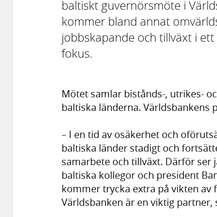
baltiskt guvernörsmöte i Vär
kommer bland annat omvärldslä
jobbskapande och tillväxt i ett
fokus.
Mötet samlar bistånds-, utrikes- o
baltiska länderna. Världsbankens p
– I en tid av osäkerhet och oföruts
baltiska länder stadigt och fortsät
samarbete och tillväxt. Därför se
baltiska kollegor och president Bang
kommer trycka extra på vikten av fo
Världsbanken är en viktig partner,