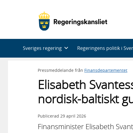
Huvudnavigering
Sveriges regering
Regeringens politik i Sve
Pressmeddelande från
Finansdepartementet
Elisabeth Svantesso
nordisk-baltiskt 
Publicerad
29 april 2026
Finansminister Elisabeth Svante