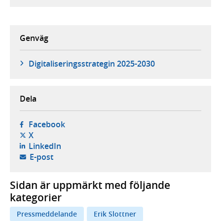
Genväg
Digitaliseringsstrategin 2025-2030
Dela
- öppnas i ny flik, extern webbplats,
Facebook
- öppnas i ny flik, extern webbplats,
X
- öppnas i ny flik, extern webbplats,
LinkedIn
- öppnar din e-postklient,
E-post
Sidan är uppmärkt med följande
kategorier
Pressmeddelande
Erik Slottner