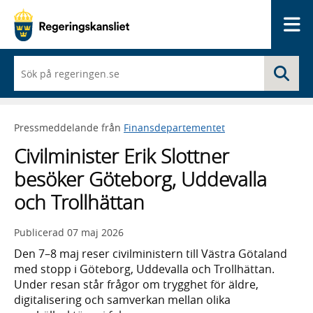
Me
När
Sö
du
börjar
skriva
så
Pressmeddelande från
Finansdepartementet
framträder
en
Civilminister Erik Slottner
lista
med
besöker Göteborg, Uddevalla
sökförslag
och Trollhättan
Publicerad
07 maj 2026
Den 7–8 maj reser civilministern till Västra Götaland
med stopp i Göteborg, Uddevalla och Trollhättan.
Under resan står frågor om trygghet för äldre,
digitalisering och samverkan mellan olika