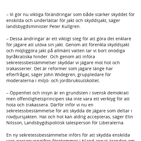
– Vi gör nu viktiga förändringar som både stärker skyddet för
enskilda och underlättar för jakt och skyddsjakt, säger
landsbygdsminister Peter Kullgren.
– Dessa ändringar är ett viktigt steg för att göra det enklare
för jägare att utöva sin jakt. Genom att förenkla skyddsjakt
och möjliggöra jakt på allmänt vatten tar vi bort onödiga
byråkratiska hinder. Och genom att införa
sekretessbestämmelser skyddar vi jägare mot hot och
trakasserier. Det är reformer som jägare länge har
efterfrågat, säger John Widegren, gruppledare för
moderaterna i miljö- och jordbruksutskottet.
– Öppenhet och insyn är en grundsten i svensk demokrati
men offentlighetsprincipen ska inte vara ett verktyg för att
hota och trakassera. Därför inför vi nu en
sekretessbestämmelse för att skydda de jägare som deltar i
rovdjursjakten. Hat och hot kan aldrig accepteras, säger Elin
Nilsson, Landsbygdspolitisk talesperson för Liberalerna.
En ny sekretessbestämmelse införs för att skydda enskilda
vars personuppgifter förekommer i bland annat ärenden om