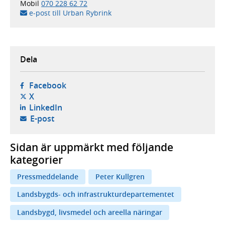
Mobil
070 228 62 72
e-post till Urban Rybrink
Dela
- öppnas i ny flik, extern webbplats,
Facebook
- öppnas i ny flik, extern webbplats,
X
- öppnas i ny flik, extern webbplats,
LinkedIn
- öppnar din e-postklient,
E-post
Sidan är uppmärkt med följande
kategorier
Pressmeddelande
Peter Kullgren
Landsbygds- och infrastrukturdepartementet
Landsbygd, livsmedel och areella näringar