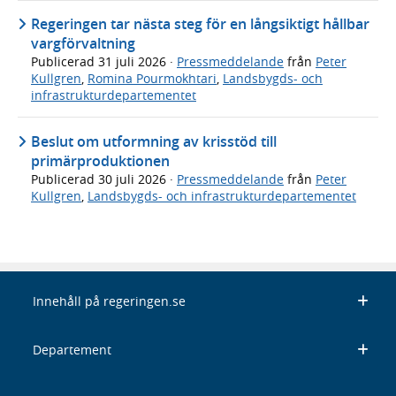
Regeringen tar nästa steg för en långsiktigt hållbar
vargförvaltning
Publicerad
31 juli 2026
·
Pressmeddelande
från
Peter
Kullgren
,
Romina Pourmokhtari
,
Landsbygds- och
infrastrukturdepartementet
Beslut om utformning av krisstöd till
primärproduktionen
Publicerad
30 juli 2026
·
Pressmeddelande
från
Peter
Kullgren
,
Landsbygds- och infrastrukturdepartementet
Innehåll på regeringen.se
Departement