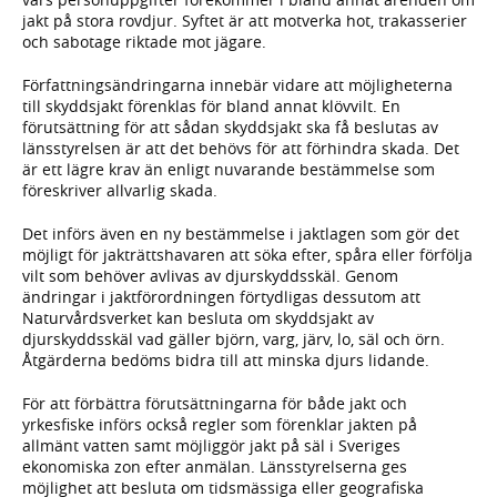
jakt på stora rovdjur. Syftet är att motverka hot, trakasserier
och sabotage riktade mot jägare.
Författningsändringarna innebär vidare att möjligheterna
till skyddsjakt förenklas för bland annat klövvilt. En
förutsättning för att sådan skyddsjakt ska få beslutas av
länsstyrelsen är att det behövs för att förhindra skada. Det
är ett lägre krav än enligt nuvarande bestämmelse som
föreskriver allvarlig skada.
Det införs även en ny bestämmelse i jaktlagen som gör det
möjligt för jakträttshavaren att söka efter, spåra eller förfölja
vilt som behöver avlivas av djurskyddsskäl. Genom
ändringar i jaktförordningen förtydligas dessutom att
Naturvårdsverket kan besluta om skyddsjakt av
djurskyddsskäl vad gäller björn, varg, järv, lo, säl och örn.
Åtgärderna bedöms bidra till att minska djurs lidande.
För att förbättra förutsättningarna för både jakt och
yrkesfiske införs också regler som förenklar jakten på
allmänt vatten samt möjliggör jakt på säl i Sveriges
ekonomiska zon efter anmälan. Länsstyrelserna ges
möjlighet att besluta om tidsmässiga eller geografiska