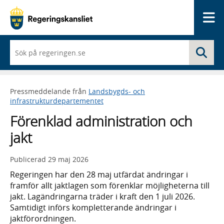
Me
När
Sö
du
börjar
skriva
så
Pressmeddelande från
Landsbygds- och
framträder
infrastrukturdepartementet
en
lista
Förenklad administration och
med
sökförslag
jakt
Publicerad
29 maj 2026
Regeringen har den 28 maj utfärdat ändringar i
framför allt jaktlagen som förenklar möjligheterna till
jakt. Lagändringarna träder i kraft den 1 juli 2026.
Samtidigt införs kompletterande ändringar i
jaktförordningen.