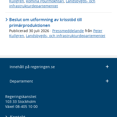
Kullgren
,
Romina Pourmokhtari
,
Landsbygds- och
infrastrukturdepartementet
Beslut om utformning av krisstöd till
primärproduktionen
Publicerad
30 juli 2026
·
Pressmeddelande
från
Peter
Kullgren
,
Landsbygds- och infrastrukturdepartementet
Innehåll på regeringen.se
Departement
Regeringskansliet
103 33 Stockholm
Växel 08-405 10 00