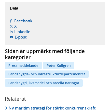
Dela
- öppnas i ny flik, extern webbplats,
Facebook
- öppnas i ny flik, extern webbplats,
X
- öppnas i ny flik, extern webbplats,
LinkedIn
- öppnar din e-postklient,
E-post
Sidan är uppmärkt med följande
kategorier
Pressmeddelande
Peter Kullgren
Landsbygds- och infrastrukturdepartementet
Landsbygd, livsmedel och areella näringar
Relaterat
Ny maritim strategi för stärkt konkurrenskraft