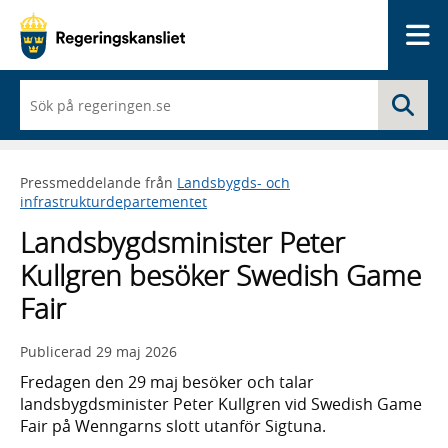
Me
När
Sö
du
börjar
skriva
så
Pressmeddelande från
Landsbygds- och
framträder
infrastrukturdepartementet
en
lista
Landsbygdsminister Peter
med
sökförslag
Kullgren besöker Swedish Game
Fair
Publicerad
29 maj 2026
Fredagen den 29 maj besöker och talar
landsbygdsminister Peter Kullgren vid Swedish Game
Fair på Wenngarns slott utanför Sigtuna.