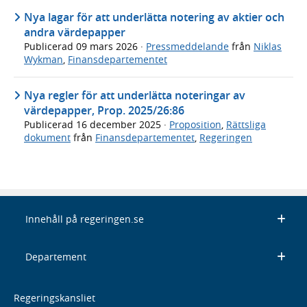
Nya lagar för att underlätta notering av aktier och
andra värdepapper
Publicerad
09 mars 2026
·
Pressmeddelande
från
Niklas
Wykman
,
Finansdepartementet
Nya regler för att underlätta noteringar av
värdepapper, Prop. 2025/26:86
Publicerad
16 december 2025
·
Proposition
,
Rättsliga
dokument
från
Finansdepartementet
,
Regeringen
Innehåll på regeringen.se
Departement
Regeringskansliet