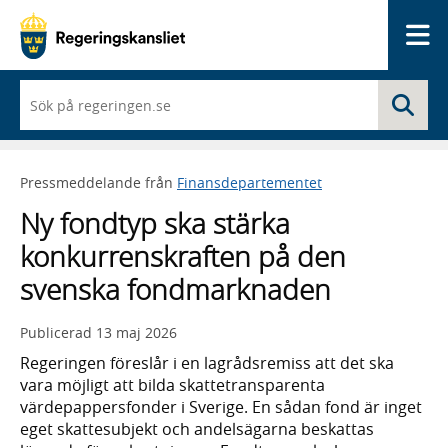
Me
När
Sö
du
börjar
skriva
så
Pressmeddelande från
Finansdepartementet
framträder
en
Ny fondtyp ska stärka
lista
med
konkurrenskraften på den
sökförslag
svenska fondmarknaden
Publicerad
13 maj 2026
Regeringen föreslår i en lagrådsremiss att det ska
vara möjligt att bilda skattetransparenta
värdepappersfonder i Sverige. En sådan fond är inget
eget skattesubjekt och andelsägarna beskattas