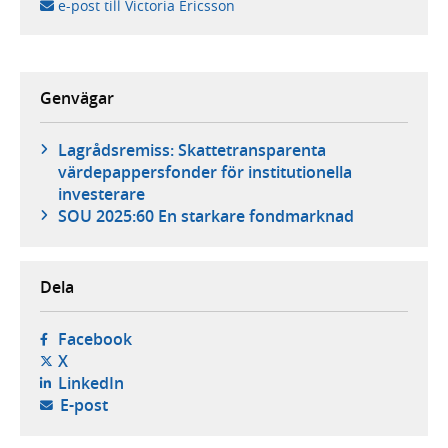
e-post till Victoria Ericsson
Genvägar
Lagrådsremiss: Skattetransparenta
värdepappersfonder för institutionella
investerare
SOU 2025:60 En starkare fondmarknad
Dela
- öppnas i ny flik, extern webbplats,
Facebook
- öppnas i ny flik, extern webbplats,
X
- öppnas i ny flik, extern webbplats,
LinkedIn
- öppnar din e-postklient,
E-post