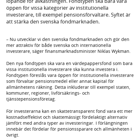
löpande för avkastningen. Fondtypen ska bara vara
öppen för vissa kategorier av institutionella
investerare, till exempel pensionsförvaltare. Syftet är
att stärka den svenska fondmarknaden.
– Nu utvecklar vi den svenska fondmarknaden och gör den
mer attraktiv för både svenska och internationella
investerare, säger finansmarknadsminister Niklas Wykman.
Den nya fondtypen ska vara en värdepappersfond som bara
vissa institutionella investerare ska kunna investera i.
Fondtypen föreslås vara öppen för institutionella investerare
som förvaltar pensionsmedel eller annat kapital för
allmänhetens räkning. Detta inkluderar till exempel staten,
kommuner, regioner, livförsäkrings- och
tjänstepensionsföretag.
För investerarna kan en skattetransparent fond vara ett mer
kostnadseffektivt och skattemässigt fördelaktigt alternativ
jämfört med andra typer av investeringar. I förlängningen
innebär det fördelar för pensionssparare och allmänheten i
övrigt.