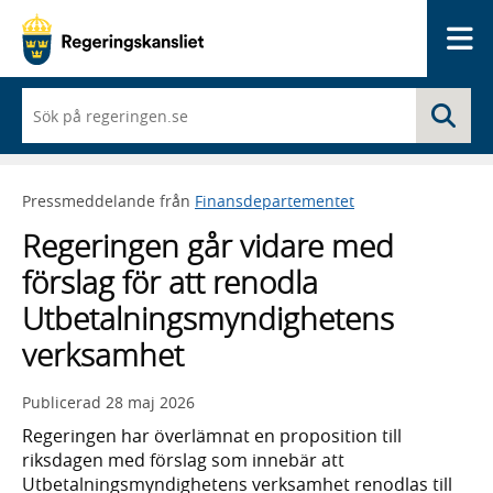
Me
När
Sö
du
börjar
skriva
så
Pressmeddelande från
Finansdepartementet
framträder
en
Regeringen går vidare med
lista
med
förslag för att renodla
sökförslag
Utbetalningsmyndighetens
verksamhet
Publicerad
28 maj 2026
Regeringen har överlämnat en proposition till
riksdagen med förslag som innebär att
Utbetalningsmyndighetens verksamhet renodlas till