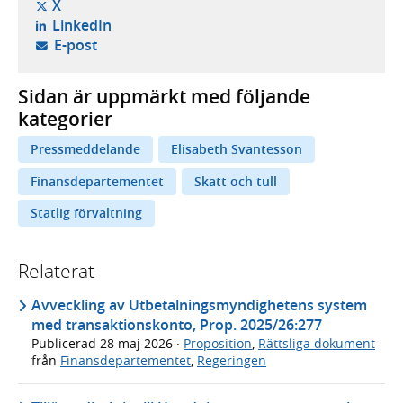
- öppnas i ny flik, extern webbplats,
X
- öppnas i ny flik, extern webbplats,
LinkedIn
- öppnar din e-postklient,
E-post
Sidan är uppmärkt med följande
kategorier
Pressmeddelande
Elisabeth Svantesson
Finansdepartementet
Skatt och tull
Statlig förvaltning
Relaterat
Avveckling av Utbetalningsmyndighetens system
med transaktionskonto, Prop. 2025/26:277
Publicerad
28 maj 2026
·
Proposition
,
Rättsliga dokument
från
Finansdepartementet
,
Regeringen