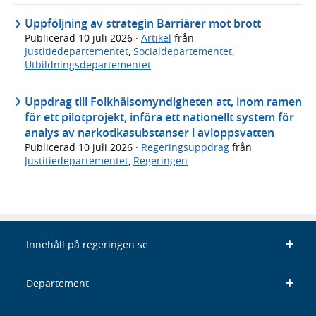
Uppföljning av strategin Barriärer mot brott
Publicerad
10 juli 2026
·
Artikel
från
Justitiedepartementet
,
Socialdepartementet
,
Utbildningsdepartementet
Uppdrag till Folkhälsomyndigheten att, inom ramen
för ett pilotprojekt, införa ett nationellt system för
analys av narkotikasubstanser i avloppsvatten
Publicerad
10 juli 2026
·
Regeringsuppdrag
från
Justitiedepartementet
,
Regeringen
Innehåll på regeringen.se
Departement