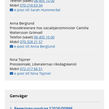
Telefon (växel)
08-405 10 00
Mobil
070-218 63 34
e-post till Sarah Hummerdal
Anna Berglund
Pressekreterare hos socialtjänstminister Camilla
Waltersson Grönvall
Telefon (växel)
08-405 10 00
Mobil
070-328 21 57
e-post till Anna Berglund
Nina Tojzner
Presskontakt, Liberalernas riksdagskansli
Mobil
072-217 66 51
e-post till Nina Tojzner
Genvägar
Regeringsuppdrag S2026/00898