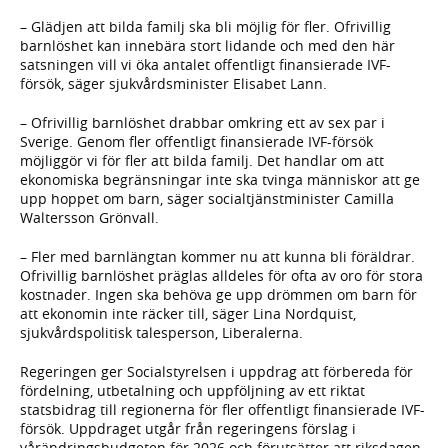
– Glädjen att bilda familj ska bli möjlig för fler. Ofrivillig
barnlöshet kan innebära stort lidande och med den här
satsningen vill vi öka antalet offentligt finansierade IVF-
försök, säger sjukvårdsminister Elisabet Lann.
– Ofrivillig barnlöshet drabbar omkring ett av sex par i
Sverige. Genom fler offentligt finansierade IVF-försök
möjliggör vi för fler att bilda familj. Det handlar om att
ekonomiska begränsningar inte ska tvinga människor att ge
upp hoppet om barn, säger socialtjänstminister Camilla
Waltersson Grönvall.
– Fler med barnlängtan kommer nu att kunna bli föräldrar.
Ofrivillig barnlöshet präglas alldeles för ofta av oro för stora
kostnader. Ingen ska behöva ge upp drömmen om barn för
att ekonomin inte räcker till, säger Lina Nordquist,
sjukvårdspolitisk talesperson, Liberalerna.
Regeringen ger Socialstyrelsen i uppdrag att förbereda för
fördelning, utbetalning och uppföljning av ett riktat
statsbidrag till regionerna för fler offentligt finansierade IVF-
försök. Uppdraget utgår från regeringens förslag i
vårändringsbudgeten för 2026 och förutsätter att riksdagen