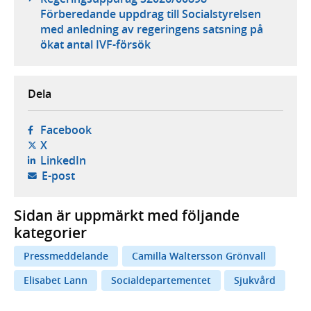
Förberedande uppdrag till Socialstyrelsen
med anledning av regeringens satsning på
ökat antal IVF-försök
Dela
- öppnas i ny flik, extern webbplats,
Facebook
- öppnas i ny flik, extern webbplats,
X
- öppnas i ny flik, extern webbplats,
LinkedIn
- öppnar din e-postklient,
E-post
Sidan är uppmärkt med följande
kategorier
Pressmeddelande
Camilla Waltersson Grönvall
Elisabet Lann
Socialdepartementet
Sjukvård