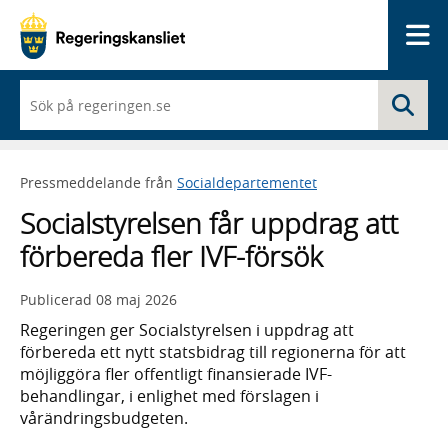
Me
När
Sö
du
börjar
skriva
så
Pressmeddelande från
Socialdepartementet
framträder
en
Socialstyrelsen får uppdrag att
lista
med
förbereda fler IVF-försök
sökförslag
Publicerad
08 maj 2026
Regeringen ger Socialstyrelsen i uppdrag att
förbereda ett nytt statsbidrag till regionerna för att
möjliggöra fler offentligt finansierade IVF-
behandlingar, i enlighet med förslagen i
vårändringsbudgeten.