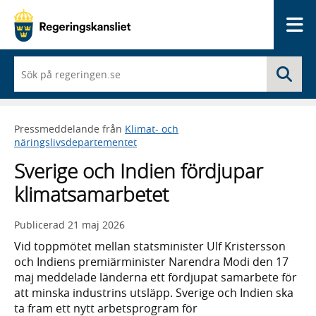
Me
När
Sö
du
börjar
skriva
så
Pressmeddelande från
Klimat- och
framträder
näringslivsdepartementet
en
lista
Sverige och Indien fördjupar
med
sökförslag
klimatsamarbetet
Publicerad
21 maj 2026
Vid toppmötet mellan statsminister Ulf Kristersson
och Indiens premiärminister Narendra Modi den 17
maj meddelade länderna ett fördjupat samarbete för
att minska industrins utsläpp. Sverige och Indien ska
ta fram ett nytt arbetsprogram för