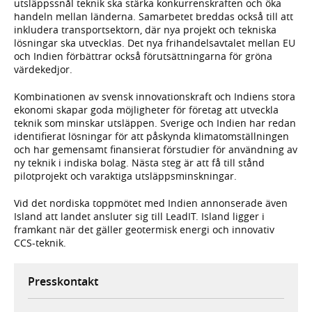
utsläppssnål teknik ska stärka konkurrenskraften och öka
handeln mellan länderna. Samarbetet breddas också till att
inkludera transportsektorn, där nya projekt och tekniska
lösningar ska utvecklas. Det nya frihandelsavtalet mellan EU
och Indien förbättrar också förutsättningarna för gröna
värdekedjor.
Kombinationen av svensk innovationskraft och Indiens stora
ekonomi skapar goda möjligheter för företag att utveckla
teknik som minskar utsläppen. Sverige och Indien har redan
identifierat lösningar för att påskynda klimatomställningen
och har gemensamt finansierat förstudier för användning av
ny teknik i indiska bolag. Nästa steg är att få till stånd
pilotprojekt och varaktiga utsläppsminskningar.
Vid det nordiska toppmötet med Indien annonserade även
Island att landet ansluter sig till LeadIT. Island ligger i
framkant när det gäller geotermisk energi och innovativ
CCS-teknik.
Presskontakt