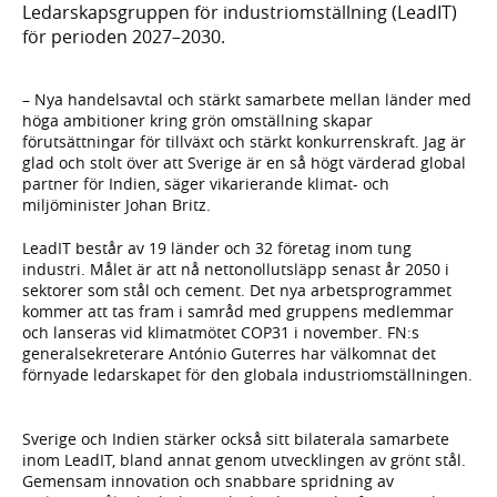
Ledarskapsgruppen för industriomställning (LeadIT)
för perioden 2027–2030.
– Nya handelsavtal och stärkt samarbete mellan länder med
höga ambitioner kring grön omställning skapar
förutsättningar för tillväxt och stärkt konkurrenskraft. Jag är
glad och stolt över att Sverige är en så högt värderad global
partner för Indien, säger vikarierande klimat- och
miljöminister Johan Britz.
LeadIT består av 19 länder och 32 företag inom tung
industri. Målet är att nå nettonollutsläpp senast år 2050 i
sektorer som stål och cement. Det nya arbetsprogrammet
kommer att tas fram i samråd med gruppens medlemmar
och lanseras vid klimatmötet COP31 i november. FN:s
generalsekreterare António Guterres har välkomnat det
förnyade ledarskapet för den globala industriomställningen.
Sverige och Indien stärker också sitt bilaterala samarbete
inom LeadIT, bland annat genom utvecklingen av grönt stål.
Gemensam innovation och snabbare spridning av