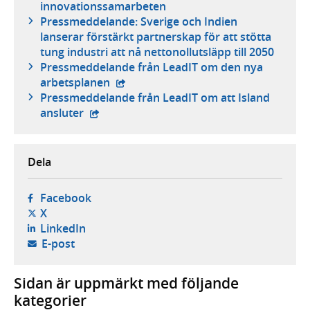
innovationssamarbeten
Pressmeddelande: Sverige och Indien
lanserar förstärkt partnerskap för att stötta
tung industri att nå nettonollutsläpp till 2050
Pressmeddelande från LeadIT om den nya
- extern webbplats,
arbetsplanen
Pressmeddelande från LeadIT om att Island
- extern webbplats,
ansluter
Dela
- öppnas i ny flik, extern webbplats,
Facebook
- öppnas i ny flik, extern webbplats,
X
- öppnas i ny flik, extern webbplats,
LinkedIn
- öppnar din e-postklient,
E-post
Sidan är uppmärkt med följande
kategorier