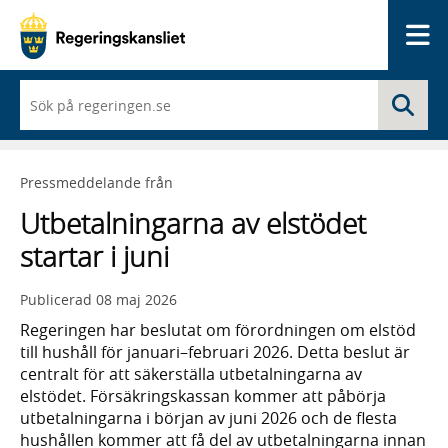
Me
När
Sö
du
börjar
skriva
så
Pressmeddelande från
framträder
en
Utbetalningarna av elstödet
lista
med
startar i juni
sökförslag
Publicerad
08 maj 2026
Regeringen har beslutat om förordningen om elstöd
till hushåll för januari–februari 2026. Detta beslut är
centralt för att säkerställa utbetalningarna av
elstödet. Försäkringskassan kommer att påbörja
utbetalningarna i början av juni 2026 och de flesta
hushållen kommer att få del av utbetalningarna innan