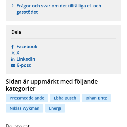
Frågor och svar om det tillfälliga el- och
gasstödet
Dela
- öppnas i ny flik, extern webbplats,
Facebook
- öppnas i ny flik, extern webbplats,
X
- öppnas i ny flik, extern webbplats,
LinkedIn
- öppnar din e-postklient,
E-post
Sidan är uppmärkt med följande
kategorier
Pressmeddelande
Ebba Busch
Johan Britz
Niklas Wykman
Energi
Relaterat