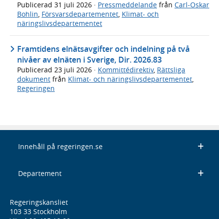
Publicerad
31 juli 2026
·
Pressmeddelande
från
Carl-Oskar
Bohlin
,
Försvarsdepartementet
,
Klimat- och
näringslivsdepartementet
Framtidens elnätsavgifter och indelning på två
nivåer av elnäten i Sverige, Dir. 2026.83
Publicerad
23 juli 2026
·
Kommittédirektiv
,
Rättsliga
dokument
från
Klimat- och näringslivsdepartementet
,
Regeringen
Innehåll på regeringen.se
Departement
Regeringskansliet
103 33 Stockholm