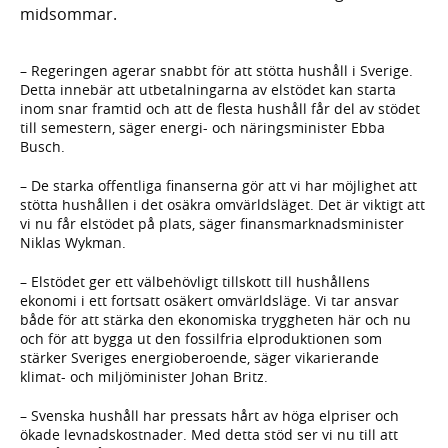
midsommar.
– Regeringen agerar snabbt för att stötta hushåll i Sverige.
Detta innebär att utbetalningarna av elstödet kan starta
inom snar framtid och att de flesta hushåll får del av stödet
till semestern, säger energi- och näringsminister Ebba
Busch.
– De starka offentliga finanserna gör att vi har möjlighet att
stötta hushållen i det osäkra omvärldsläget. Det är viktigt att
vi nu får elstödet på plats, säger finansmarknadsminister
Niklas Wykman.
– Elstödet ger ett välbehövligt tillskott till hushållens
ekonomi i ett fortsatt osäkert omvärldsläge. Vi tar ansvar
både för att stärka den ekonomiska tryggheten här och nu
och för att bygga ut den fossilfria elproduktionen som
stärker Sveriges energioberoende, säger vikarierande
klimat- och miljöminister Johan Britz.
– Svenska hushåll har pressats hårt av höga elpriser och
ökade levnadskostnader. Med detta stöd ser vi nu till att