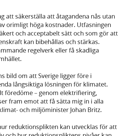
g att säkerställa att åtagandena nås utan
 av orimligt höga kostnader. Utfasningen
säkert och acceptabelt sätt och som gör att
enskraft kan bibehållas och stärkas.
 hämmande regelverk eller få skadliga
amhället.
 bild om att Sverige ligger före i
enda långsiktiga lösningen för klimatet.
alt föredöme – genom elektrifiering,
ser fram emot att få sätta mig in i alla
 klimat- och miljöminister Johan Britz.
ur reduktionsplikten kan utvecklas för att
tiv och hur reduktionspliktens nivåer kan