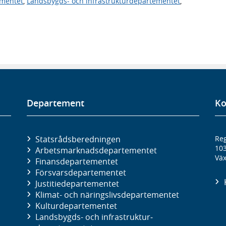
ementet
,
Landsbygds- och infrastrukturdepartementet
,
Departement
Ko
Statsrådsberedningen
Reg
10
Arbetsmarknads­departementet
Väx
Finans­departementet
Försvars­departementet
Justitie­departementet
Klimat- och näringslivs­departementet
Kultur­departementet
Landsbygds- och infrastruktur­