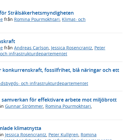
r för Strålsäkerhetsmyndigheten
de
från
Romina Pourmokhtari
,
Klimat- och
nskraft
de
från
Andreas Carlson
,
Jessica Rosencrantz
,
Peter
och infrastrukturdepartementet
 konkurrenskraft, fossilfrihet, blå näringar och ett
dsbygds- och infrastrukturdepartementet
a samverkan för effektivare arbete mot miljöbrott
ån
Gunnar Strömmer
,
Romina Pourmokhtari
,
mlade klimatnytta
ån
Jessica Rosencrantz
,
Peter Kullgren
,
Romina