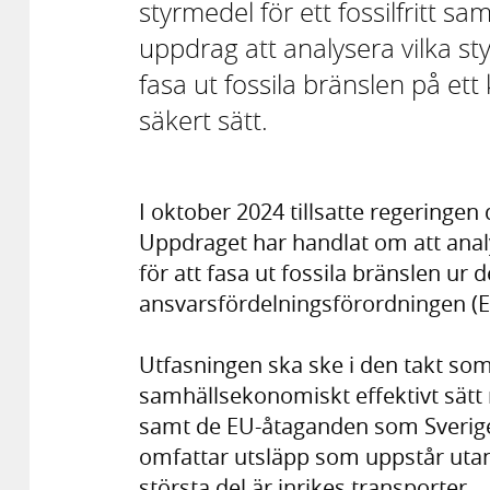
styrmedel för ett fossilfritt sa
uppdrag att analysera vilka s
fasa ut fossila bränslen på ett
säkert sätt.
I oktober 2024 tillsatte regeringe
Uppdraget har handlat om att ana
för att fasa ut fossila bränslen ur
ansvarsfördelningsförordningen (E
Utfasningen ska ske i den takt som 
samhällsekonomiskt effektivt sätt n
samt de EU-åtaganden som Sverige
omfattar utsläpp som uppstår utanf
största del är inrikes transporter.