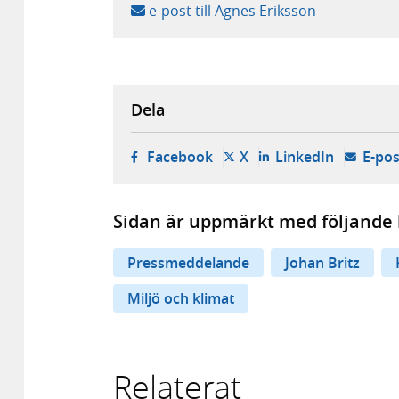
e-post till Agnes Eriksson
Dela
- öppnas i ny flik, extern w
- öppnas i ny flik, ext
- öppnas i
Facebook
X
LinkedIn
E-pos
Sidan är uppmärkt med följande 
Pressmeddelande
Johan Britz
Miljö och klimat
Relaterat