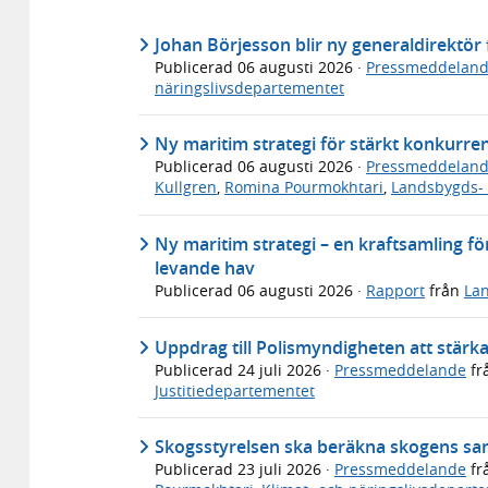
Johan Börjesson blir ny generaldirektö
Publicerad
06 augusti 2026
·
Pressmeddelan
näringslivsdepartementet
Ny maritim strategi för stärkt konkurre
Publicerad
06 augusti 2026
·
Pressmeddelan
Kullgren
,
Romina Pourmokhtari
,
Landsbygds- 
Ny maritim strategi – en kraftsamling för
levande hav
Publicerad
06 augusti 2026
·
Rapport
från
Lan
Uppdrag till Polismyndigheten att stärk
Publicerad
24 juli 2026
·
Pressmeddelande
fr
Justitiedepartementet
Skogsstyrelsen ska beräkna skogens sa
Publicerad
23 juli 2026
·
Pressmeddelande
fr