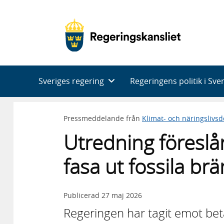
Huvudnavigering
Sveriges regering
Regeringens politik i Sve
Pressmeddelande från
Klimat- och näringslivs
Utredning föreslår
fasa ut fossila br
Publicerad
27 maj 2026
Regeringen har tagit emot b