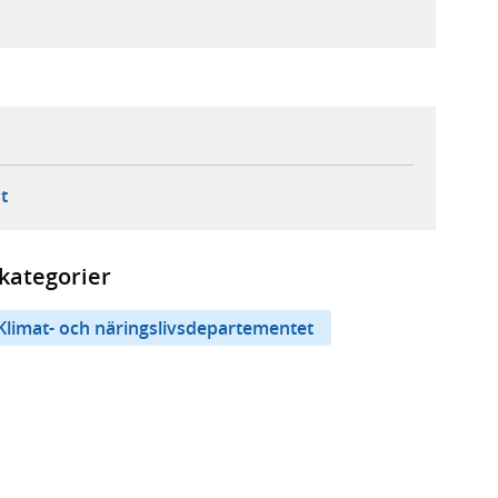
ebbplats,
ern webbplats,
 ny flik, extern webbplats,
- öppnar din e-postklient,
t
kategorier
Klimat- och näringslivsdepartementet