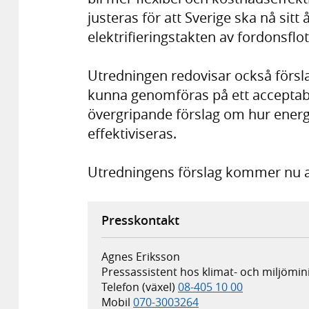
justeras för att Sverige ska nå sitt
elektrifieringstakten av fordonsflo
Utredningen redovisar också försla
kunna genomföras på ett acceptabel
övergripande förslag om hur ener
effektiviseras.
Utredningens förslag kommer nu at
Presskontakt
Agnes Eriksson
Pressassistent hos klimat- och miljömi
Telefon (växel)
08-405 10 00
Mobil
070-3003264