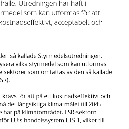
mhälle. Utredningen har haft i
tyrmedel som kan utformas för att
 kostnadseffektivt, acceptabelt och
n den så kallade Styrmedelsutredningen.
lysera vilka styrmedel som kan utformas
 de sektorer som omfattas av den så kallade
SR).
krävs för att på ett kostnadseffektivt och
å det långsiktiga klimatmålet till 2045
 har på klimatområdet. ESR-sektorn
ör EU:s handelssystem ETS 1, vilket till