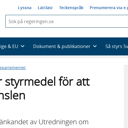
Lyssna
Lättläst
Teckenspråk
Prenumerera via e-
När
du
börjar
skriva
så
rige & EU
Dokument & publikationer
Så styrs S
framträder
en
lista
departementet
med
sökförslag
 styrmedel för att
änslen
etänkandet av Utredningen om