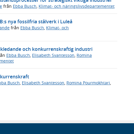
e
från
Ebba Busch
,
Klimat- och näringslivsdepartementet
s nya fossilfria stålverk i Luleå
ande
från
Ebba Busch
,
Klimat- och
nikledande och konkurrenskraftig industri
rån
Ebba Busch
,
Elisabeth Svantesson
,
Romina
ementet
nkurrenskraft
bba Busch
,
Elisabeth Svantesson
,
Romina Pourmokhtari
,