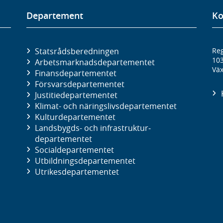
Departement
Ko
Statsrådsberedningen
Reg
10
Arbetsmarknads­departementet
Väx
Finans­departementet
Försvars­departementet
Justitie­departementet
Klimat- och näringslivs­departementet
Kultur­departementet
Landsbygds- och infrastruktur­
departementet
Social­departementet
Utbildnings­departementet
Utrikes­departementet