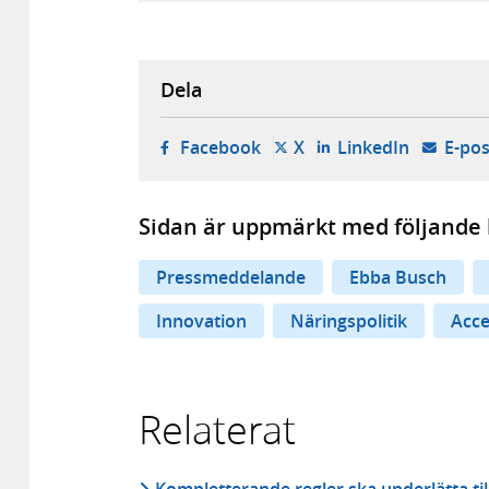
Dela
- öppnas i ny flik, extern w
- öppnas i ny flik, ext
- öppnas i
Facebook
X
LinkedIn
E-pos
Sidan är uppmärkt med följande 
Pressmeddelande
Ebba Busch
Innovation
Näringspolitik
Acce
Relaterat
Kompletterande regler ska underlätta til