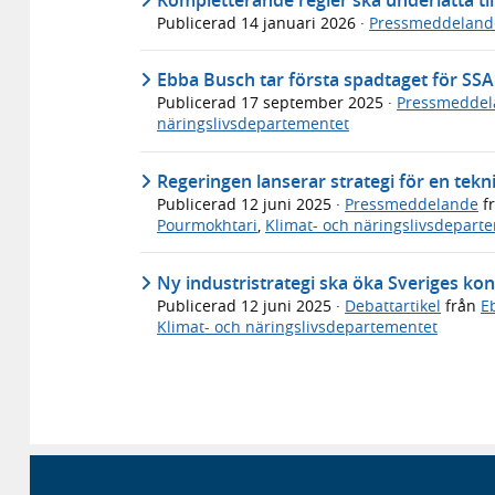
Publicerad
14 januari 2026
·
Pressmeddeland
Ebba Busch tar första spadtaget för SSAB:
Publicerad
17 september 2025
·
Pressmeddel
näringslivsdepartementet
Regeringen lanserar strategi för en tek
Publicerad
12 juni 2025
·
Pressmeddelande
f
Pourmokhtari
,
Klimat- och näringslivsdepart
Ny industristrategi ska öka Sveriges ko
Publicerad
12 juni 2025
·
Debattartikel
från
E
Klimat- och näringslivsdepartementet