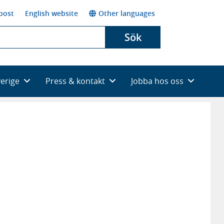
post
English website
Other languages
Sök
verige
Press & kontakt
Jobba hos oss