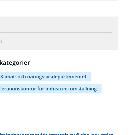
ebbplats,
ern webbplats,
 ny flik, extern webbplats,
- öppnar din e-postklient,
t
kategorier
Klimat- och näringslivsdepartementet
lerationskontor för industrins omställning
lståndsprocesser för strategiskt viktiga industrier