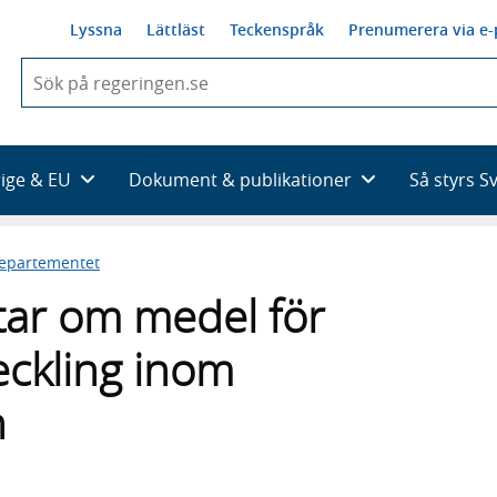
Lyssna
Lättläst
Teckenspråk
Prenumerera via e-
När
du
börjar
skriva
så
rige & EU
Dokument & publikationer
Så styrs S
framträder
en
lista
departementet
med
sökförslag
tar om medel för
eckling inom
n