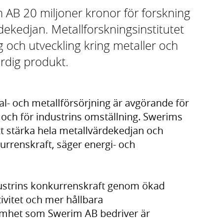
m AB 20 miljoner kronor för forskning
ekedjan. Metallforskningsinstitutet
g och utveckling kring metaller och
ärdig produkt.
al- och metallförsörjning är avgörande för
 och för industrins omställning. Swerims
att stärka hela metallvärdekedjan och
urrenskraft, säger energi- och
dustrins konkurrenskraft genom ökad
ivitet och mer hållbara
samhet som Swerim AB bedriver är