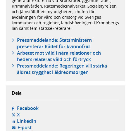
generaldirektörerna vid Brottsförebyggande rådet,
Kriminalvården, Rättsmedicinalverket, Socialstyrelsen
och Jämställdhetsmyndigheten, chefen för
avdelningen för vård och omsorg vid Sveriges
kommuner och regioner, landshövdingen i Kronobergs
län samt fem statssekreterare.
Pressmeddelande: Statsministern
presenterar Rådet för kvinnofrid
Arbetet mot våld i nära relationer och
hedersrelaterat våld och förtryck
Pressmeddelande: Regeringen vill stärka
äldres trygghet i äldreomsorgen
Dela
- öppnas i ny flik, extern webbplats,
Facebook
- öppnas i ny flik, extern webbplats,
X
- öppnas i ny flik, extern webbplats,
LinkedIn
- öppnar din e-postklient,
E-post