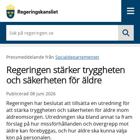
Me
När
Sö
du
börjar
skriva
så
Pressmeddelande från
Socialdepartementet
framträder
en
Regeringen stärker tryggheten
lista
med
och säkerheten för äldre
sökförslag
Publicerad
08 juni 2026
Regeringen har beslutat att tillsätta en utredning för
att stärka tryggheten och säkerheten för äldre inom
äldreomsorgen. Utredningen ska bland annat ta fram
förslag på hur missförhållanden och övergrepp mot
äldre kan förebyggas, och hur äldre ska kunna välja
kön på personalen.