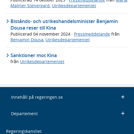
Malmer Stenergard
,
Utrikesdepartementet
Bistånds- och utrikeshandelsminister Benjamin
Dousa reser till Kina
Publicerad
04 november 2024
·
Pressmeddelande
från
Benjamin Dousa
,
Utrikesdepartementet
Sanktioner mot Kina
från
Utrikesdepartementet
Innehåll på regeringen.se
Departement
Regeringskansliet