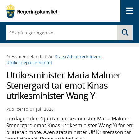
Me
När
Sö
du
börjar
skriva
så
Pressmeddelande från
Statsrådsberedningen
,
framträder
Utrikesdepartementet
en
lista
Utrikesminister Maria Malmer
med
sökförslag
Stenergard tar emot Kinas
utrikesminister Wang Yi
Publicerad
01 juli 2026
Lördagen den 4 juli tar utrikesminister Maria Malmer
Stenergard emot Kinas utrikesminister Wang Yi för ett
bilateralt möte. Även statsminister Ulf Kristersson tar
emot Wang Yi för en artighetsvisit.