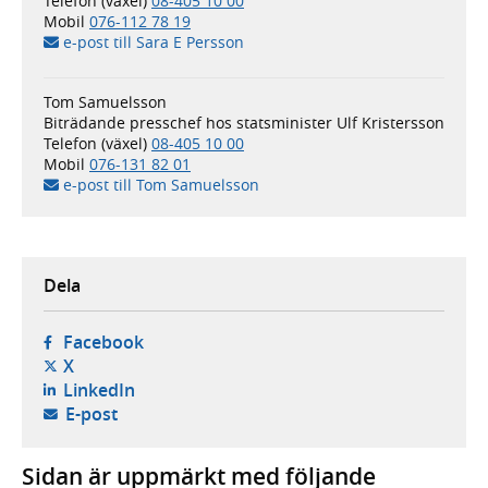
Telefon (växel)
08-405 10 00
Mobil
076-112 78 19
e-post till Sara E Persson
Tom Samuelsson
Biträdande presschef hos statsminister Ulf Kristersson
Telefon (växel)
08-405 10 00
Mobil
076-131 82 01
e-post till Tom Samuelsson
Dela
- öppnas i ny flik, extern webbplats,
Facebook
- öppnas i ny flik, extern webbplats,
X
- öppnas i ny flik, extern webbplats,
LinkedIn
- öppnar din e-postklient,
E-post
Sidan är uppmärkt med följande