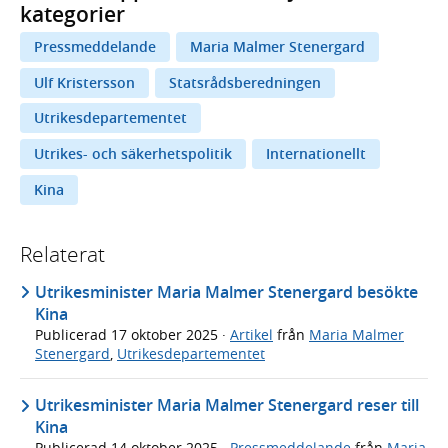
kategorier
Pressmeddelande
Maria Malmer Stenergard
Ulf Kristersson
Statsrådsberedningen
Utrikesdepartementet
Utrikes- och säkerhetspolitik
Internationellt
Kina
Relaterat
Utrikesminister Maria Malmer Stenergard besökte
Kina
Publicerad
17 oktober 2025
·
Artikel
från
Maria Malmer
Stenergard
,
Utrikesdepartementet
Utrikesminister Maria Malmer Stenergard reser till
Kina
Publicerad
14 oktober 2025
·
Pressmeddelande
från
Maria