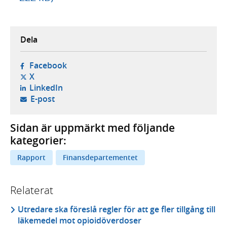
Dela
- öppnas i ny flik, extern webbplats,
Facebook
- öppnas i ny flik, extern webbplats,
X
- öppnas i ny flik, extern webbplats,
LinkedIn
- öppnar din e-postklient,
E-post
Sidan är uppmärkt med följande
kategorier:
Rapport
Finansdepartementet
Relaterat
Utredare ska föreslå regler för att ge fler tillgång till
läkemedel mot opioidöverdoser