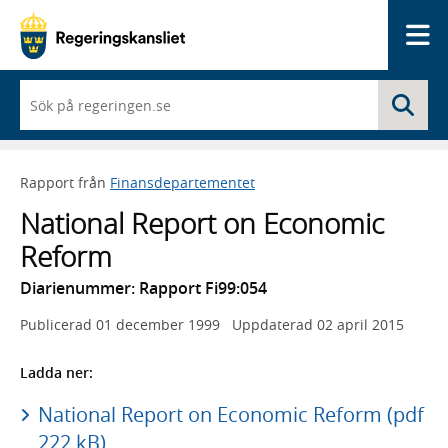
Me
När
Sö
du
börjar
skriva
så
Rapport från
Finansdepartementet
framträder
en
National Report on Economic
lista
med
Reform
sökförslag
Diarienummer: Rapport Fi99:054
Publicerad
01 december 1999
Uppdaterad
02 april 2015
Ladda ner:
National Report on Economic Reform (pdf
222 kB)