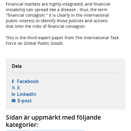
Financial markets are highly integrated, and financial
instability can spread like a disease - thus, the term
"financial contagion." It is clearly in the international
public interest to identify those policies and actions
that limit the risks of financial contagion.
This is the third expert paper from The International Task
Force on Global Public Goods.
Dela
- öppnas i ny flik, extern webbplats,
Facebook
- öppnas i ny flik, extern webbplats,
X
- öppnas i ny flik, extern webbplats,
LinkedIn
- öppnar din e-postklient,
E-post
Sidan är uppmärkt med följande
kategorier: