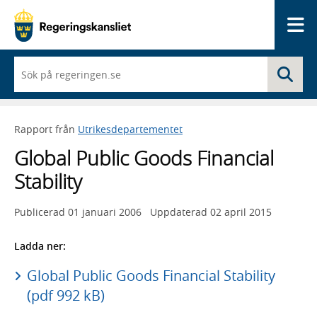
Me
När
Sö
du
börjar
skriva
så
Rapport från
Utrikesdepartementet
framträder
en
Global Public Goods Financial
lista
med
Stability
sökförslag
Publicerad
01 januari 2006
Uppdaterad
02 april 2015
Ladda ner:
Global Public Goods Financial Stability
(pdf 992 kB)