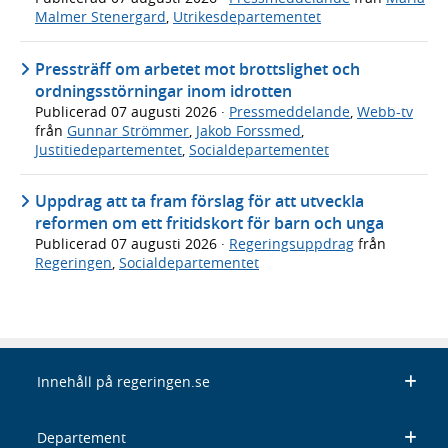
Malmer Stenergard
,
Utrikesdepartementet
Pressträff om arbetet mot brottslighet och
ordningsstörningar inom idrotten
Publicerad
07 augusti 2026
·
Pressmeddelande
,
Webb-tv
från
Gunnar Strömmer
,
Jakob Forssmed
,
Justitiedepartementet
,
Socialdepartementet
Uppdrag att ta fram förslag för att utveckla
reformen om ett fritidskort för barn och unga
Publicerad
07 augusti 2026
·
Regeringsuppdrag
från
Regeringen
,
Socialdepartementet
Innehåll på regeringen.se
Departement