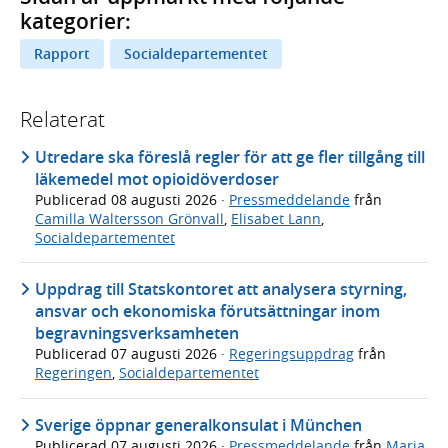
kategorier:
Rapport
Socialdepartementet
Relaterat
Utredare ska föreslå regler för att ge fler tillgång till
läkemedel mot opioidöverdoser
Publicerad
08 augusti 2026
·
Pressmeddelande
från
Camilla Waltersson Grönvall
,
Elisabet Lann
,
Socialdepartementet
Uppdrag till Statskontoret att analysera styrning,
ansvar och ekonomiska förutsättningar inom
begravningsverksamheten
Publicerad
07 augusti 2026
·
Regeringsuppdrag
från
Regeringen
,
Socialdepartementet
Sverige öppnar generalkonsulat i München
Publicerad
07 augusti 2026
·
Pressmeddelande
från
Maria