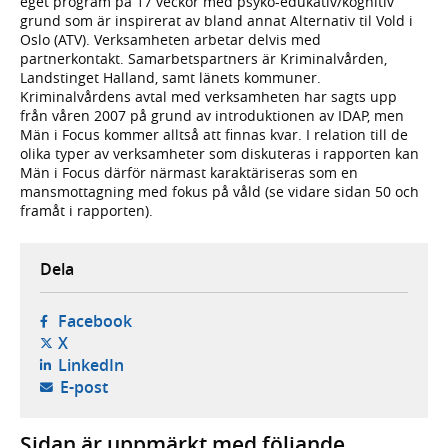
eget program på 17 veckor med psyko-edukativ/kognitiv
grund som är inspirerat av bland annat Alternativ til Vold i
Oslo (ATV). Verksamheten arbetar delvis med
partnerkontakt. Samarbetspartners är Kriminalvården,
Landstinget Halland, samt länets kommuner.
Kriminalvårdens avtal med verksamheten har sagts upp
från våren 2007 på grund av introduktionen av IDAP, men
Män i Focus kommer alltså att finnas kvar. I relation till de
olika typer av verksamheter som diskuteras i rapporten kan
Män i Focus därför närmast karaktäriseras som en
mansmottagning med fokus på våld (se vidare sidan 50 och
framåt i rapporten).
Dela
- öppnas i ny flik, extern webbplats,
Facebook
- öppnas i ny flik, extern webbplats,
X
- öppnas i ny flik, extern webbplats,
LinkedIn
- öppnar din e-postklient,
E-post
Sidan är uppmärkt med följande