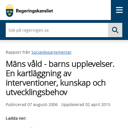
Me
När
Sö
du
börjar
skriva
så
Rapport från
Socialdepartementet
framträder
en
Mäns våld - barns upplevelser.
lista
med
En kartläggning av
sökförslag
interventioner, kunskap och
utvecklingsbehov
Publicerad
07 augusti 2006
Uppdaterad
02 april 2015
Ladda ner: