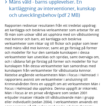
Mäns våld - barns upplevelser. En
kartläggning av interventioner, kunskap
och utvecklingsbehov (pdf 2 MB)
Rapporten redovisar resultaten från ett tredelat uppdrag:
att kartlägga och beskriva verksamheter som arbetar för att
få män som utövar våld att upphöra med sin våldsutövning
mot kvinnor och barn; att kartlägga och beskriva
verksamheter som riktar sig till flickor och pojkar som lever
med mäns våld mot kvinnor; samt att ge förslag på former
och modeller för hur den samlade kunskapen i dessa
verksamheter kan utvecklas och spridas, samt överväga om,
och i sådana fall ge förslag på former och modeller för hur
kunskapen från dessa verksamheter kan samordnas med
kunskapen från verksamheter för våldsutsatta kvinnor.
Rättelse angående verksamheten Män i Focus i Halmstad: I
rapportens avsnitt om verksamheter i anslutning till
Kriminalvården finns en uppgift om att verksamheten Män i
Focus i Halmstad ska upphöra. Denna uppgift är inkorrekt.
Män i Focus är en privat vårdgivare som sedan 2001
erbjuder insatser riktade till våldsutövande män i grupp
eller individuellt (sedan 2004). I verksamheten används ett