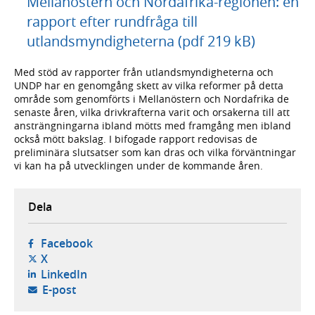
Mellanöstern och Nordafrika-regionen: en
rapport efter rundfråga till
utlandsmyndigheterna (pdf 219 kB)
Med stöd av rapporter från utlandsmyndigheterna och
UNDP har en genomgång skett av vilka reformer på detta
område som genomförts i Mellanöstern och Nordafrika de
senaste åren, vilka drivkrafterna varit och orsakerna till att
ansträngningarna ibland mötts med framgång men ibland
också mött bakslag. I bifogade rapport redovisas de
preliminära slutsatser som kan dras och vilka förväntningar
vi kan ha på utvecklingen under de kommande åren.
Dela
- öppnas i ny flik, extern webbplats,
Facebook
- öppnas i ny flik, extern webbplats,
X
- öppnas i ny flik, extern webbplats,
LinkedIn
- öppnar din e-postklient,
E-post