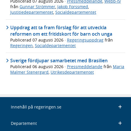
Publicerad
07 augusti 2026
·
Pressmeddelande
,
Webb-tv
från
Gunnar Strömmer
,
Jakob Forssmed
,
Justitiedepartementet
,
Socialdepartementet
Uppdrag att ta fram förslag för att utveckla
reformen om ett fritidskort för barn och unga
Publicerad
07 augusti 2026
·
Regeringsuppdrag
från
Regeringen
,
Socialdepartementet
Sverige fördjupar samarbetet med Brasilien
Publicerad
06 augusti 2026
·
Pressmeddelande
från
Maria
Malmer Stenergard
,
Utrikesdepartementet
Innehåll på regeringen.se
Departement