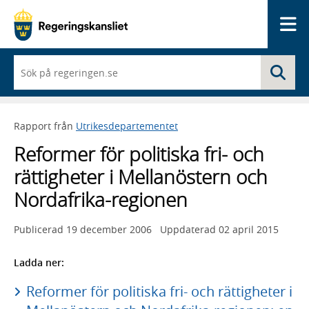
Me
När
Sö
du
börjar
skriva
så
Rapport från
Utrikesdepartementet
framträder
en
Reformer för politiska fri- och
lista
med
rättigheter i Mellanöstern och
sökförslag
Nordafrika-regionen
Publicerad
19 december 2006
Uppdaterad
02 april 2015
Ladda ner:
Reformer för politiska fri- och rättigheter i